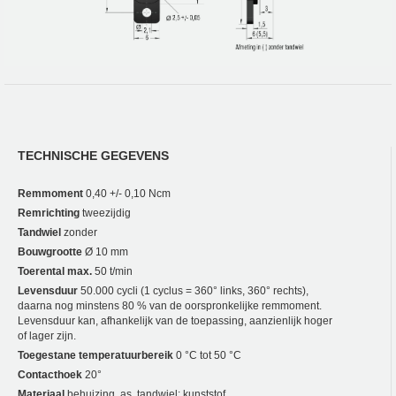
TECHNISCHE GEGEVENS
Remmoment
0,40 +/- 0,10 Ncm
Remrichting
tweezijdig
Tandwiel
zonder
Bouwgrootte
Ø 10 mm
Toerental max.
50 t/min
Levensduur
50.000 cycli (1 cyclus = 360° links, 360° rechts),
daarna nog minstens 80 % van de oorspronkelijke remmoment.
Levensduur kan, afhankelijk van de toepassing, aanzienlijk hoger
of lager zijn.
Toegestane temperatuurbereik
0 °C tot 50 °C
Contacthoek
20°
Materiaal
behuizing, as, tandwiel: kunststof