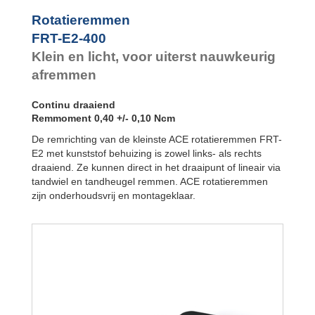
FYN-P1
FYN-N1
Rotatieremmen
FYN-U1
FRT-E2-400
FYN-S1
Klein en licht, voor uiterst nauwkeurig
FYT-H1 en FYN-
H1
afremmen
FYT-LA3 en
FYN-LA3
Continu draaiend
Remmoment 0,40 +/- 0,10 Ncm
De remrichting van de kleinste ACE rotatieremmen FRT-
E2 met kunststof behuizing is zowel links- als rechts
draaiend. Ze kunnen direct in het draaipunt of lineair via
tandwiel en tandheugel remmen. ACE rotatieremmen
zijn onderhoudsvrij en montageklaar.