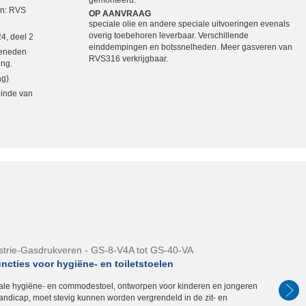
gemonteerd.
en: RVS
OP AANVRAAG
speciale olie en andere speciale uitvoeringen evenals
overig toebehoren leverbaar. Verschillende
4, deel 2
einddempingen en botssnelheden. Meer gasveren van
beneden
RVS316 verkrijgbaar.
ing.
ag)
einde van
strie-Gasdrukveren - GS-8-V4A tot GS-40-VA
ncties voor hygiëne- en toiletstoelen
ale hygiëne- en commodestoel, ontworpen voor kinderen en jongeren
andicap, moet stevig kunnen worden vergrendeld in de zit- en