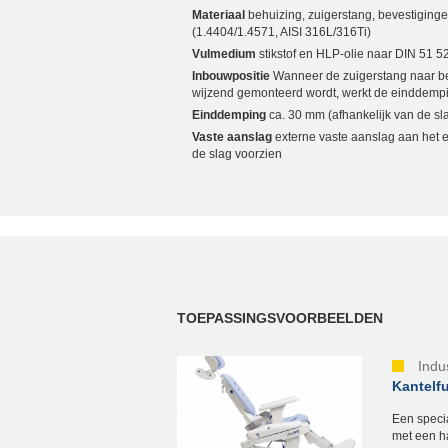
Materiaal
behuizing, zuigerstang, bevestiging
(1.4404/1.4571, AISI 316L/316Ti)
Vulmedium
stikstof en HLP-olie naar DIN 51 52
Inbouwpositie
Wanneer de zuigerstang naar 
wijzend gemonteerd wordt, werkt de einddemp
Einddemping
ca. 30 mm (afhankelijk van de sl
Vaste aanslag
externe vaste aanslag aan het 
de slag voorzien
TOEPASSINGSVOORBEELDEN
Indu
Kantelfu
Een speci
met een h