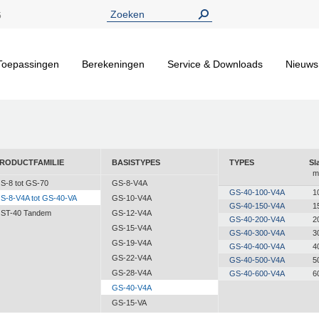
5
Toepassingen
Berekeningen
Service & Downloads
Nieuws
RODUCTFAMILIE
BASISTYPES
TYPES
Sl
m
S-8 tot GS-70
GS-8-V4A
GS-40-100-V4A
1
S-8-V4A tot GS-40-VA
GS-10-V4A
GS-40-150-V4A
1
ST-40 Tandem
GS-12-V4A
GS-40-200-V4A
2
GS-15-V4A
GS-40-300-V4A
3
GS-19-V4A
GS-40-400-V4A
4
GS-22-V4A
GS-40-500-V4A
5
GS-28-V4A
GS-40-600-V4A
6
GS-40-V4A
GS-15-VA
GS-19-VA