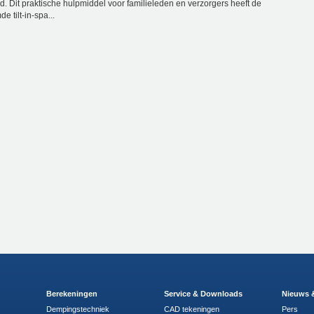
d. Dit praktische hulpmiddel voor familieleden en verzorgers heeft de
 tilt-in-spa...
Berekeningen
Service & Downloads
Nieuws 
Dempingstechniek
CAD tekeningen
Pers