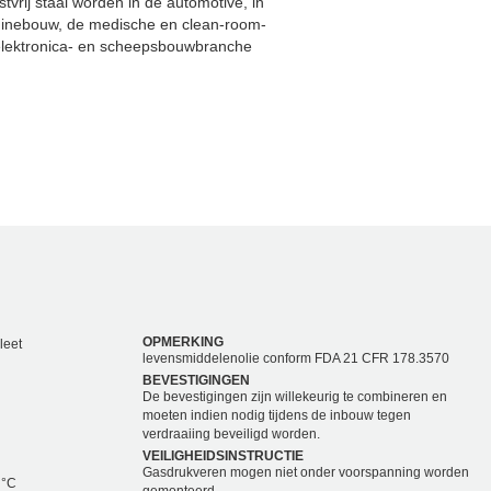
vrij staal worden in de automotive, in
chinebouw, de medische en clean-room-
 elektronica- en scheepsbouwbranche
OPMERKING
leet
levensmiddelenolie conform FDA 21 CFR 178.3570
BEVESTIGINGEN
De bevestigingen zijn willekeurig te combineren en
moeten indien nodig tijdens de inbouw tegen
verdraaiing beveiligd worden.
VEILIGHEIDSINSTRUCTIE
Gasdrukveren mogen niet onder voorspanning worden
 °C