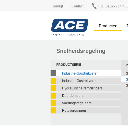
Bedrijf
Contact
+31 (0)165 714 45
Producten
Snelheidsregeling
PRODUCTSERIE
P
Industrie-Gasdrukveren
G
G
Industrie-Gastrekveren
G
Hydraulische remcilinders
Deurdempers
Voedingsregelaars
Rotatieremmen