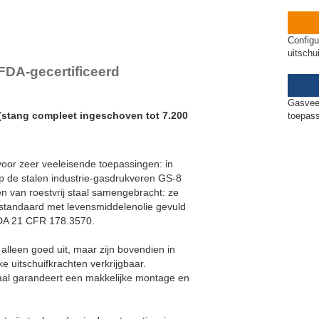
GS-22-VA
GS-28-VA
Configu
GS-40-VA
uitschu
FDA-gecertificeerd
Gasveer
 (stang compleet ingeschoven tot 7.200
toepas
oor zeer veeleisende toepassingen: in
p de stalen industrie-gasdrukveren GS-8
en van roestvrij staal samengebracht: ze
n standaard met levensmiddelenolie gevuld
FDA 21 CFR 178.3570.
alleen goed uit, maar zijn bovendien in
e uitschuifkrachten verkrijgbaar.
staal garandeert een makkelijke montage en