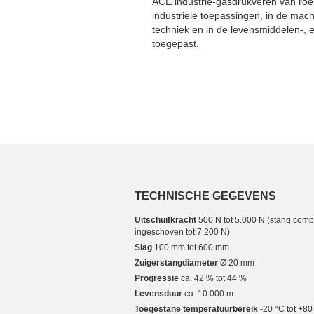
ACE industrie-gasdrukveren van roest
industriële toepassingen, in de ma
techniek en in de levensmiddelen-,
toegepast.
TECHNISCHE GEGEVENS
Uitschuifkracht
500 N tot 5.000 N (stang comp
ingeschoven tot 7.200 N)
Slag
100 mm tot 600 mm
Zuigerstangdiameter
Ø 20 mm
Progressie
ca. 42 % tot 44 %
Levensduur
ca. 10.000 m
Toegestane temperatuurbereik
-20 °C tot +80