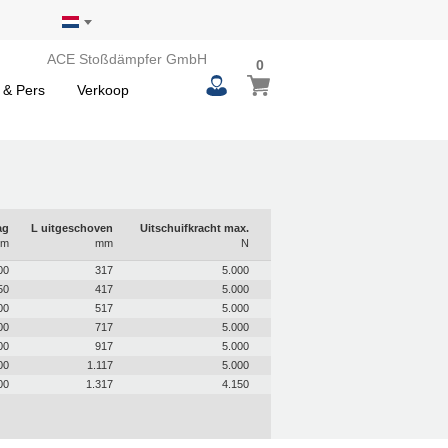
ACE Stoßdämpfer GmbH
0
0
Winkelwagen
items
 & Pers
Verkoop
ag
L uitgeschoven
Uitschuifkracht max.
m
mm
N
00
317
5.000
50
417
5.000
00
517
5.000
00
717
5.000
00
917
5.000
00
1.117
5.000
00
1.317
4.150