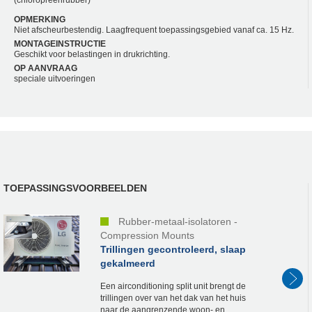
OPMERKING
Niet afscheurbestendig. Laagfrequent toepassingsgebied vanaf ca. 15 Hz.
MONTAGEINSTRUCTIE
Geschikt voor belastingen in drukrichting.
OP AANVRAAG
speciale uitvoeringen
TOEPASSINGSVOORBEELDEN
Rubber-metaal-isolatoren -
Compression Mounts
Trillingen gecontroleerd, slaap
gekalmeerd
Een airconditioning split unit brengt de
trillingen over van het dak van het huis
naar de aangrenzende woon- en