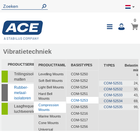
0
0
Wink
Toggle
i
Nav
Vibratietechniek
PRODUCTSERIE
PRODUCTFAMILIE
BASISTYPES
TYPES
Belastin
min
Trillingsisolerende
Levelling Mounts
COM-5250
k
matten
Soft Bell Mounts
COM-5252
COM-52531
24,
Rubber-
Light Bell Mounts
COM-5254
COM-52532
30,
metaal-
Hard Bell
COM-5251
COM-52533
43,
isolatoren
Mounts
COM-5253
COM-52534
69,
Compression
Laagfrequente
COM-5255
COM-52535
99,
Mounts
luchtveerelementen
COM-5216
Marine Mounts
COM-5217
Cone Mounts
COM-5256
Universal
COM-5257
Mounts
CF-2