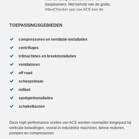
slaapkamers. Met behulp van de gratis
VibroChecker app van ACE kon de
huiseigenaar zijn iPhone veranderen in
een meetapparaat en dankzi...
TOEPASSINGSGEBIEDEN
compressoren en ventilatie-installaties
centrifuges
trilmachines en breekinstallaties
ventilatoren
off road
scheepsbouw
militair
spuitgietinstallaties
schakelkasten
Deze high performance voeten van ACE worden normaliter toegepast bij
verticale belastingen, vooral in industriële machines, kleine motoren,
pompen en compressoren.