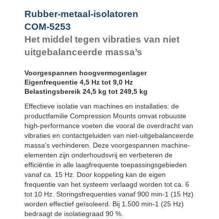
Bubble Mounts
All Attitude
Rubber-metaal-isolatoren
Mounts
COM-5253
Flex Locs
Het middel tegen vibraties van niet
uitgebalanceerde massa’s
Voorgespannen hoogvermogenlager
Eigenfrequentie 4,5 Hz tot 9,0 Hz
Belastingsbereik 24,5 kg tot 249,5 kg
Effectieve isolatie van machines en installaties: de
productfamilie Compression Mounts omvat robuuste
high-performance voeten die vooral de overdracht van
vibraties en contactgeluiden van niet-uitgebalanceerde
massa's verhinderen. Deze voorgespannen machine-
elementen zijn onderhoudsvrij en verbeteren de
efficiëntie in alle laagfrequente toepassingsgebieden
vanaf ca. 15 Hz. Door koppeling kan de eigen
frequentie van het systeem verlaagd worden tot ca. 6
tot 10 Hz. Storingsfrequenties vanaf 900 min-1 (15 Hz)
worden effectief geïsoleerd. Bij 1.500 min-1 (25 Hz)
bedraagt de isolatiegraad 90 %.