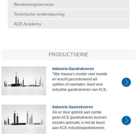
Berekeningsservices
Technische ondersteuning
ACE Academy
PRODUCTSERIE
Industrie-Gasdrukveren
“Wie massa’s zonder veel moeite
en kracht gecontroleerd wil
optillen of neerlaten, kiest voor
industrie-gasdrukveren van ACE.
Industrie-Gastrekveren
Als er door gebrek aan ruimte
geen ACE-gasdrukveren kunnen
worden gebruikt, is het de beurt
aan ACE-industriegastrekveren.