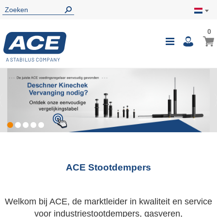
0
0
Wink
Toggle
i
Nav
ACE Stootdempers
Welkom bij ACE, de marktleider in kwaliteit en service
voor industriestootdempers, gasveren,