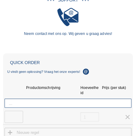
- - -
SUPPORT
- - -
Neem contact met ons op. Wij geven u graag advies!
×
×
QUICK ORDER
E-mail-Support
ebiz@ace-int.eu
U vindt geen oplossing? Vraag het onze experts!
Hotline
4024
Daniela Arend
+49 (0)2173 - 9226-
Productomschrijving
Hoeveelhe
Prijs (per stuk)
4019
Nicole Szeja
id
×
+
Nieuwe regel