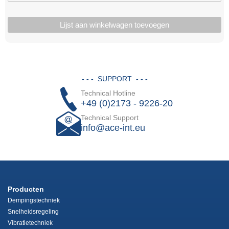
Lijst aan winkelwagen toevoegen
- - -
SUPPORT
- - -
Technical Hotline
+49 (0)2173 - 9226-20
Technical Support
info@ace-int.eu
Producten
Dempingstechniek
Snelheidsregeling
Vibratietechniek