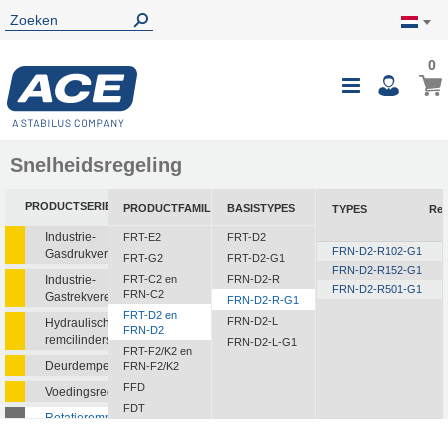
0
0
Wink
Toggle
i
Nav
Snelheidsregeling
PRODUCTSERIE
PRODUCTFAMILIE
BASISTYPES
TYPES
Re
Industrie-
FRT-E2
FRT-D2
FRN-D2-R102-G1
Gasdrukveren
FRT-G2
FRT-D2-G1
FRN-D2-R152-G1
Industrie-
FRT-C2 en
FRN-D2-R
FRN-D2-R501-G1
FRN-C2
Gastrekveren
FRN-D2-R-G1
FRT-D2 en
FRN-D2-L
Hydraulische
FRN-D2
remcilinders
FRN-D2-L-G1
FRT-F2/K2 en
Deurdempers
FRN-F2/K2
FFD
Voedingsregelaars
FDT
Rotatieremmen
FDN