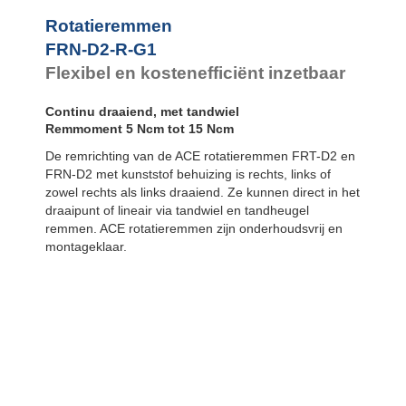
FYN-P1
FYN-N1
Rotatieremmen
FYN-U1
FRN-D2-R-G1
FYN-S1
Flexibel en kostenefficiënt inzetbaar
FYT-H1 en FYN-
H1
Continu draaiend, met tandwiel
FYT-LA3 en
FYN-LA3
Remmoment 5 Ncm tot 15 Ncm
De remrichting van de ACE rotatieremmen FRT-D2 en
FRN-D2 met kunststof behuizing is rechts, links of
zowel rechts als links draaiend. Ze kunnen direct in het
draaipunt of lineair via tandwiel en tandheugel
remmen. ACE rotatieremmen zijn onderhoudsvrij en
montageklaar.