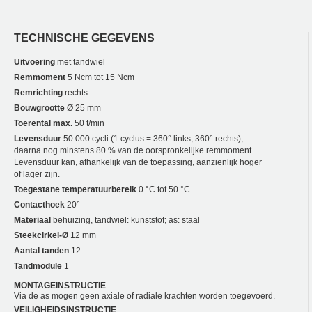
TECHNISCHE GEGEVENS
Uitvoering
met tandwiel
Remmoment
5 Ncm tot 15 Ncm
Remrichting
rechts
Bouwgrootte
Ø 25 mm
Toerental max.
50 t/min
Levensduur
50.000 cycli (1 cyclus = 360° links, 360° rechts),
daarna nog minstens 80 % van de oorspronkelijke remmoment.
Levensduur kan, afhankelijk van de toepassing, aanzienlijk hoger
of lager zijn.
Toegestane temperatuurbereik
0 °C tot 50 °C
Contacthoek
20°
Materiaal
behuizing, tandwiel: kunststof; as: staal
Steekcirkel-Ø
12 mm
Aantal tanden
12
Tandmodule
1
MONTAGEINSTRUCTIE
Via de as mogen geen axiale of radiale krachten worden toegevoerd.
VEILIGHEIDSINSTRUCTIE