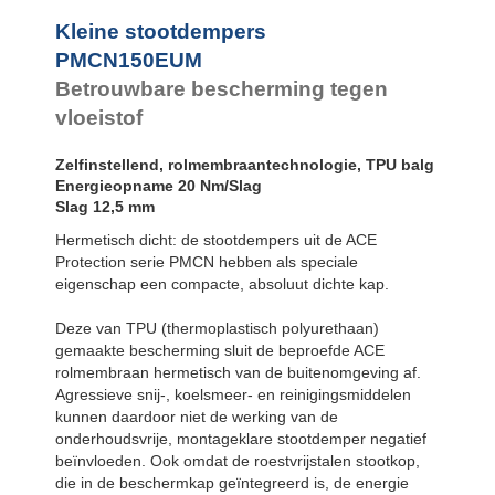
SC²25 tot
SC²190
Kleine stootdempers
SC²300 tot
PMCN150EUM
SC²650
Betrouwbare bescherming tegen
MA30 tot MA900
PET20 tot
vloeistof
PET27
Zelfinstellend, rolmembraantechnologie, TPU balg
Energieopname 20 Nm/Slag
Slag 12,5 mm
Hermetisch dicht: de stootdempers uit de ACE
Protection serie PMCN hebben als speciale
eigenschap een compacte, absoluut dichte kap.
Deze van TPU (thermoplastisch polyurethaan)
gemaakte bescherming sluit de beproefde ACE
rolmembraan hermetisch van de buitenomgeving af.
Agressieve snij-, koelsmeer- en reinigingsmiddelen
kunnen daardoor niet de werking van de
onderhoudsvrije, montageklare stootdemper negatief
beïnvloeden. Ook omdat de roestvrijstalen stootkop,
die in de beschermkap geïntegreerd is, de energie