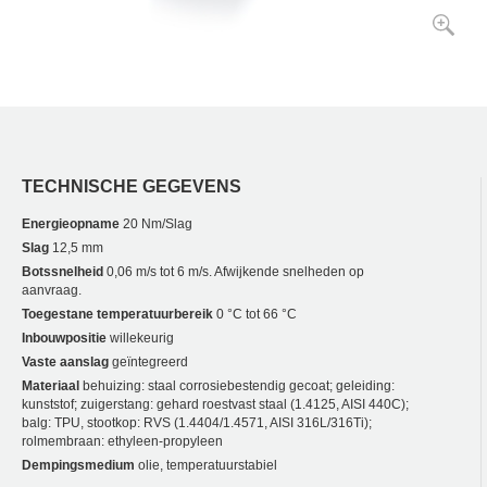
TECHNISCHE GEGEVENS
Energieopname
20 Nm/Slag
Slag
12,5 mm
Botssnelheid
0,06 m/s tot 6 m/s. Afwijkende snelheden op
aanvraag.
Toegestane temperatuurbereik
0 °C tot 66 °C
Inbouwpositie
willekeurig
Vaste aanslag
geïntegreerd
Materiaal
behuizing: staal corrosiebestendig gecoat; geleiding:
kunststof; zuigerstang: gehard roestvast staal (1.4125, AISI 440C);
balg: TPU, stootkop: RVS (1.4404/1.4571, AISI 316L/316Ti);
rolmembraan: ethyleen-propyleen
Dempingsmedium
olie, temperatuurstabiel