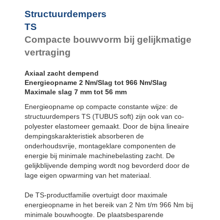
TS51-27
Structuurdempers
TS54-29
1
TS58-30
1
TS
TS61-32
1
Compacte bouwvorm bij gelijkmatige
TS64-34
2
vertraging
TS68-36
2
TS75-39
2
TS78-40
3
Axiaal zacht dempend
TS82-44
4
Energieopname 2 Nm/Slag tot 966 Nm/Slag
TS84-43
4
Maximale slag 7 mm tot 56 mm
TS90-47
5
Energieopname op compacte constante wijze: de
TS107-56
9
structuurdempers TS (TUBUS soft) zijn ook van co-
polyester elastomeer gemaakt. Door de bijna lineaire
dempingskarakteristiek absorberen de
onderhoudsvrije, montageklare componenten de
energie bij minimale machinebelasting zacht. De
gelijkblijvende demping wordt nog bevorderd door de
lage eigen opwarming van het materiaal.
De TS-productfamilie overtuigt door maximale
energieopname in het bereik van 2 Nm t/m 966 Nm bij
minimale bouwhoogte. De plaatsbesparende