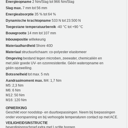
Energieopname
2 Nm/Slag tot 966 Nm/Slag
Slag max.
7 mm tot 56 mm
Energieabsorptie
35 % tot 64 %
Dynamische krachtopname
533 N tot 23.500 N
Toegestane temperatuurbereik
-40 °C tot +90 °C
Bouwgrootte
14 mm tot 107 mm
Inbouwpositie
willekeurig
Materiaalhardheid
Shore 40D
Materiaal
structuurlichaam: co-polyester elastomeer
Omgeving
bestand tegen microben, zeewater, chemicaliën en
met zéér goede UV- en ozonresistentie. Géén wateropname en
géén opzwelling.
Botssnelheid
tot max. 5 m/s
Aandraaimoment max.
M4: 1,7 Nm
M5: 2,3 Nm
M6: 6 Nm
M12: 50 Nm
M16: 120 Nm
OPMERKING
Geschikt voor noodstop- en duurtoepassingen. Neem bij toepassingen
onder voorspanning en bij verhoogde temperaturen contact op met ACE.
VEILIGHEIDSINSTRUCTIE
bevestigingsschroef extra met Loctite borgen