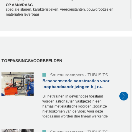
OP AANVRAAG
speciale slagen, karakteristieken, veerconstanten, bouwgroottes en
materialen leverbaar
TOEPASSINGSVOORBEELDEN
Structuurdempers - TUBUS TS
Beschermende constructies voor
loopbandaandrijvingen bij ru...
Bij het trainen in gewichtloze toestand
worden astronauten vastgezet in een
harnas met elastische koorden, zodat ze
niet loskomen van de vloer. Voor deze
toepassing worden drie lineair werkende
structuurdempers van ACE gebruikt. Eén
zogenaamde TUB...
Structuurdempers - TUBUS TS