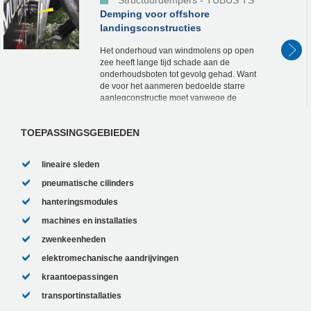
Demping voor offshore
landingsconstructies
Het onderhoud van windmolens op open
zee heeft lange tijd schade aan de
onderhoudsboten tot gevolg gehad. Want
de voor het aanmeren bedoelde starre
aanlegconstructie moet vanwege de
impactsnelheid en de golfslag tot wel 20
% van de massa van de bo...
TOEPASSINGSGEBIEDEN
lineaire sleden
pneumatische cilinders
hanteringsmodules
machines en installaties
zwenkeenheden
elektromechanische aandrijvingen
kraantoepassingen
transportinstallaties