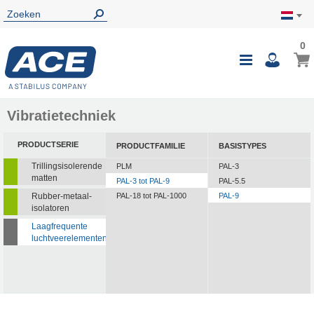
0
0
Wink
Toggle
i
Nav
Vibratietechniek
PRODUCTSERIE
PRODUCTFAMILIE
BASISTYPES
Trillingsisolerende
PLM
PAL-3
matten
PAL-3 tot PAL-9
PAL-5.5
Rubber-metaal-
PAL-18 tot PAL-1000
PAL-9
isolatoren
Laagfrequente
luchtveerelementen