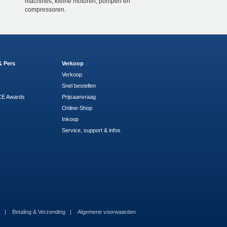
machines, kleine motoren, pompen en
compressoren.
& Pers
Verkoop
Verkoop
Snel bestellen
E Awards
Prijsaanvraag
Online-Shop
Inkoop
Service, support & infos
m
Betaling & Verzending
Algemene voorwaarden