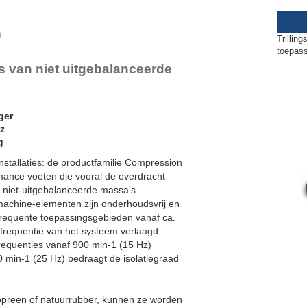
lex Locs
CF-2
n
Trillin
toepas
es van niet uitgebalanceerde
ger
Hz
g
installaties: de productfamilie Compression
ance voeten die vooral de overdracht
n niet-uitgebalanceerde massa's
achine-elementen zijn onderhoudsvrij en
agfrequente toepassingsgebieden vanaf ca.
frequentie van het systeem verlaagd
frequenties vanaf 900 min-1 (15 Hz)
00 min-1 (25 Hz) bedraagt de isolatiegraad
opreen of natuurrubber, kunnen ze worden