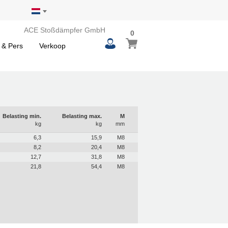
ACE Stoßdämpfer GmbH
0
0
Winkelwagen
items
 & Pers
Verkoop
Belasting min.
Belasting max.
M
kg
kg
mm
6,3
15,9
M8
8,2
20,4
M8
12,7
31,8
M8
21,8
54,4
M8