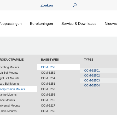
5
Toepassingen
Berekeningen
Service & Downloads
Nieuws
RODUCTFAMILIE
BASISTYPES
TYPES
evelling Mounts
COM-5250
COM-52501
oft Bell Mounts
COM-5252
COM-52502
ight Bell Mounts
COM-5254
COM-52503
ard Bell Mounts
COM-5251
COM-52504
ompression Mounts
COM-5253
arine Mounts
COM-5255
one Mounts
COM-5216
niversal Mounts
COM-5217
ubble Mounts
COM-5256
ll Attitude Mounts
COM-5257