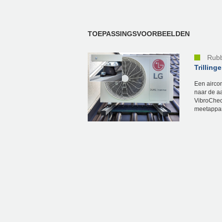
TOEPASSINGSVOORBEELDEN
Rubb
Trilling
Een aircon
naar de a
VibroChec
meetappar