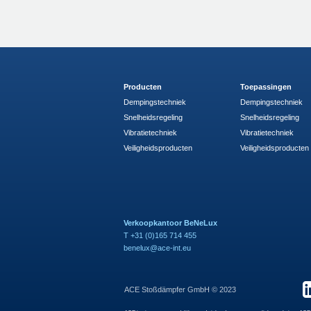
Producten
Toepassingen
Dempingstechniek
Dempingstechniek
Snelheidsregeling
Snelheidsregeling
Vibratietechniek
Vibratietechniek
Veiligheidsproducten
Veiligheidsproducten
Verkoopkantoor BeNeLux
T +31 (0)165 714 455
benelux@ace-int.eu
ACE Stoßdämpfer GmbH © 2023