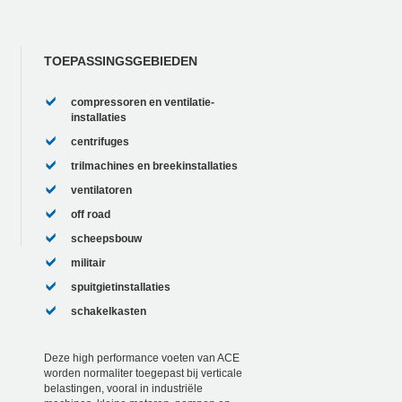
TOEPASSINGSGEBIEDEN
compressoren en ventilatie-
installaties
centrifuges
trilmachines en breekinstallaties
ventilatoren
off road
scheepsbouw
militair
spuitgietinstallaties
schakelkasten
Deze high performance voeten van ACE
worden normaliter toegepast bij verticale
belastingen, vooral in industriële