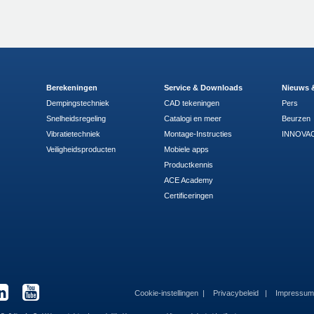
Berekeningen
Service & Downloads
Nieuws 
Dempingstechniek
CAD tekeningen
Pers
Snelheidsregeling
Catalogi en meer
Beurzen
Vibratietechniek
Montage-Instructies
INNOVAC
Veiligheidsproducten
Mobiele apps
Productkennis
ACE Academy
Certificeringen
Cookie-instellingen
Privacybeleid
Impressu