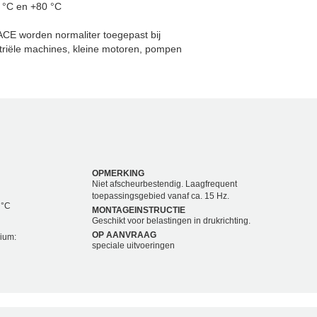
0 °C en +80 °C
CE worden normaliter toegepast bij
ustriële machines, kleine motoren, pompen
OPMERKING
Niet afscheurbestendig. Laagfrequent
toepassingsgebied vanaf ca. 15 Hz.
 °C
MONTAGEINSTRUCTIE
Geschikt voor belastingen in drukrichting.
OP AANVRAAG
dium:
speciale uitvoeringen