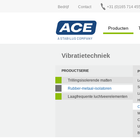
Bedrijf
Contact
+31 (0)165 714 45
Producten
Vibratietechniek
PRODUCTSERIE
P
Trillingsisolerende matten
L
S
Rubber-metaal-isolatoren
L
Laagfrequente luchtveerelementen
H
C
M
C
U
B
A