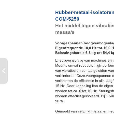
F
Rubber-metaal-isolatore
COM-5250
Het middel tegen vibrati
massa’s
Voorgespannen hoogvermogenla
Eigenfrequentie 10,0 Hz tot 16,0 
Belastingsbereik 6,3 kg tot 54,4 k
Effectieve isolatie van machines en 
Mounts omvat robuuste high-perform
van vibraties en contactgeluiden va
verhinderen. Deze voorgespannen m
verbeteren de efficiëntie in alle la
15 Hz. Door koppeling kan de eigen 
worden tot ca. 6 tot 10 Hz. Storings
worden effectief geïsoleerd. Bij 1.5
90 %.
Gemaakt van verzinkt metaal en ne