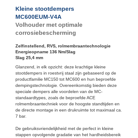
SC²25 tot
SC²190
Kleine stootdempers
SC²300 tot
MC600EUM-V4A
SC²650
Volhouder met optimale
MA30 tot MA900
PET20 tot
corrosiebescherming
PET27
Zelfinstellend, RVS, rolmembraantechnologie
Energieopname 136 Nm/Slag
Slag 25,4 mm
Glanzend, in elk opzicht: deze krachtige kleine
stootdempers in roestvrij staal zijn gebaseerd op de
productfamilie MC150 tot MC600 en hun beproefde
dempingstechnologie. Overeenkomstig bieden deze
speciale dempers alle voordelen van de MC-
standaardtypes, zoals de beproefde ACE
rolmembraantechniek voor de hoogste standtijden en
de directe montage in een drukruimte tot maximaal ca.
7 bar.
De gebruiksvriendelijkheid met de perfect in kleine
stappen opvolgende gradatie van het hardheidsbereik