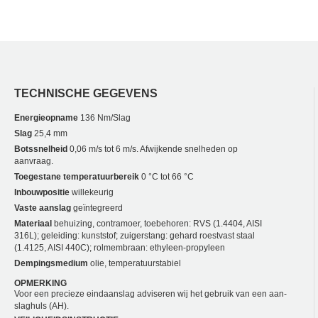
TECHNISCHE GEGEVENS
Energieopname
136 Nm/Slag
Slag
25,4 mm
Botssnelheid
0,06 m/s tot 6 m/s. Afwijkende snelheden op
aanvraag.
Toegestane temperatuurbereik
0 °C tot 66 °C
Inbouwpositie
willekeurig
Vaste aanslag
geïntegreerd
Materiaal
behuizing, contramoer, toebehoren: RVS (1.4404, AISI
316L); geleiding: kunststof; zuigerstang: gehard roestvast staal
(1.4125, AISI 440C); rolmembraan: ethyleen-propyleen
Dempingsmedium
olie, temperatuurstabiel
OPMERKING
Voor een precieze eindaanslag adviseren wij het gebruik van een aan­
slaghuls (AH).