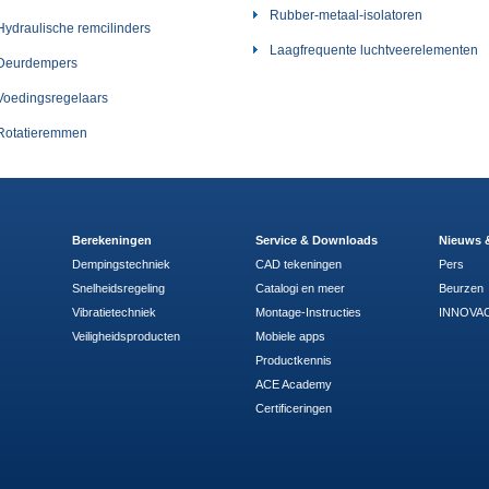
Rubber-metaal-isolatoren
Hydraulische remcilinders
Laagfrequente luchtveerelementen
Deurdempers
Voedingsregelaars
Rotatieremmen
Berekeningen
Service & Downloads
Nieuws 
Dempingstechniek
CAD tekeningen
Pers
Snelheidsregeling
Catalogi en meer
Beurzen
Vibratietechniek
Montage-Instructies
INNOVAC
Veiligheidsproducten
Mobiele apps
Productkennis
ACE Academy
Certificeringen