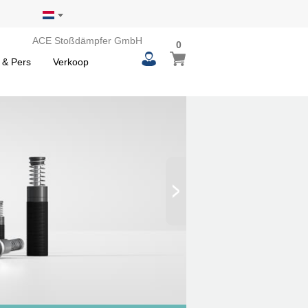
ACE Stoßdämpfer GmbH
0
0
Winkelwagen
items
 & Pers
Verkoop