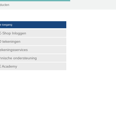
oducten
le toegang
-Shop Inloggen
 tekeningen
ekeningsservices
hnische ondersteuning
E Academy