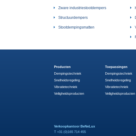
Zware industriestootdempers
Structuurdempers
Stootdempingsmatten
Producten
Toepassingen
Dempingstechniek
Dempingstechniek
Snelheidsregeling
Snelheidsregeling
Vibratietechniek
Vibratietechniek
Veiligheidsproducten
Veiligheidsproducten
Verkoopkantoor BeNeLux
T +31 (0)165 714 455