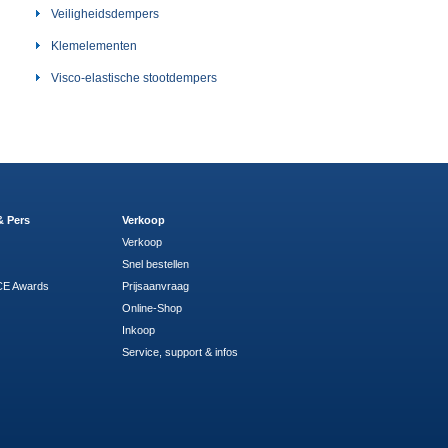
Veiligheidsdempers
Klemelementen
Visco-elastische stootdempers
& Pers
Verkoop
Verkoop
Snel bestellen
E Awards
Prijsaanvraag
Online-Shop
Inkoop
Service, support & infos