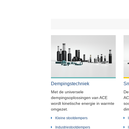
Dempingstechniek
Sn
Met de universele
De
dempingsoplossingen van ACE
AC
wordt kinetische energie in warmte
so
omgezet.
di
Kleine stootdempers
Industriestootdempers