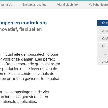
techniek
Snelheidsregeling
Vibratietechniek
Veiligheidspr
empen en controleren
Snel
ovatief, flexibel en
ACE
CAD
Ber
Tec
an industriële dempingstechnologie
er voor onze klanten. Een perfect
AC
sis. De bijbehorende gratis diensten
e producten en de levering van de
en enkele seconden, evenals de
oon en, indien gewenst, ter plaatse
or uw toepassingen in de vier
an toepassingen vindt u een
nationale applicaties.