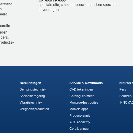
OP AANVRAAG
gerstang:
speciale olie, cilinderinbouw en andere speciale
en
uitvoeringen
teerd
urolie
eden,
nders,
roductie-
Berekeningen
Service & Downloads
Nieuws 
Dempingstechniek
CAD tekeningen
Pers
Snelheidsregeling
Catalogi en meer
Beurzen
Vibratietechniek
Montage-Instructies
INNOVAC
Veiligheidsproducten
Mobiele apps
Productkennis
ACE Academy
Certificeringen