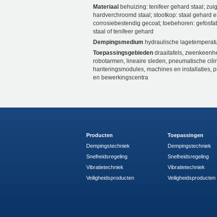
Materiaal
behuizing: tenifeer gehard staal; zui
hardverchroomd staal; stootkop: staal gehard 
corrosiebestendig gecoat; toebehoren: gefosfa
staal of tenifeer gehard
Dempingsmedium
hydraulische lagetemperatu
Toepassingsgebieden
draaitafels, zwenkeenh
robotarmen, lineaire sleden, pneumatische cili
hanteringsmodules, machines en installaties, p
en bewerkingscentra
Producten
Toepassingen
Dempingstechniek
Dempingstechniek
Snelheidsregeling
Snelheidsregeling
Vibratietechniek
Vibratietechniek
Veiligheidsproducten
Veiligheidsproducten