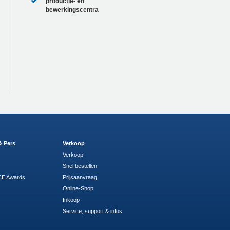
productie- en
bewerkingscentra
& Pers
Verkoop
Verkoop
Snel bestellen
E Awards
Prijsaanvraag
Online-Shop
Inkoop
Service, support & infos