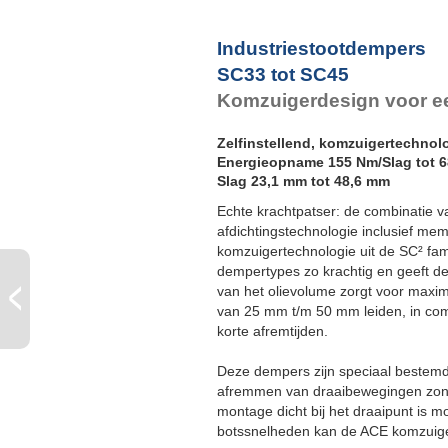
Industriestootdempers
SC33 tot SC45
Komzuigerdesign voor e
Zelfinstellend, komzuigertechnol
Energieopname 155 Nm/Slag tot 
Slag 23,1 mm tot 48,6 mm
Echte krachtpatser: de combinatie
afdichtingstechnologie inclusief me
komzuigertechnologie uit de SC² fa
dempertypes zo krachtig en geeft d
van het olievolume zorgt voor maxim
van 25 mm t/m 50 mm leiden, in co
korte afremtijden.
Deze dempers zijn speciaal bestemd 
afremmen van draaibewegingen zond
montage dicht bij het draaipunt is 
botssnelheden kan de ACE komzuig