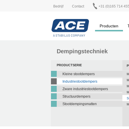
Bedrijf
Contact
+31 (0)165 714 45
Producten
Dempingstechniek
PRODUCTSERIE
P
Kleine stootdempers
M
M
Industriestootdempers
M
Zware industriestootdempers
M
Structuurdempers
S
Stootdempingsmatten
M