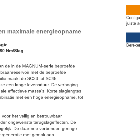
Configu
juiste 
en maximale energieopname
ogie
Bereken
680 Nm/Slag
 van de in de MAGNUM-serie beproefde
mbraanreservoir met de beproefde
milie maakt de SC33 tot SC45
eze een lange levensduur. De verhoging
ale effectieve massa’s. Korte slaglengtes
mbinatie met een hoge energieopname, tot
voor het veilig en betrouwbaar
er ongewenste terugslageffecten. De
mogelijk. De daarmee verbonden geringe
ergeneratie met gemak aan.