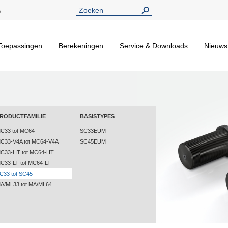
5
Toepassingen
Berekeningen
Service & Downloads
Nieuws
RODUCTFAMILIE
BASISTYPES
C33 tot MC64
SC33EUM
C33-V4A tot MC64-V4A
SC45EUM
C33-HT tot MC64-HT
C33-LT tot MC64-LT
C33 tot SC45
A/ML33 tot MA/ML64