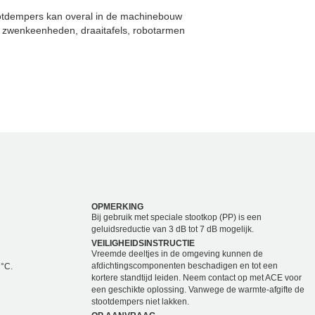
tootdempers kan overal in de machinebouw
 zwenkeenheden, draaitafels, robotarmen
OPMERKING
Bij gebruik met speciale stootkop (PP) is een
geluidsreductie van 3 dB tot 7 dB mogelijk.
VEILIGHEIDSINSTRUCTIE
Vreemde deeltjes in de omgeving kunnen de
afdichtingscomponenten beschadigen en tot een
 °C.
kortere standtijd leiden. Neem contact op met ACE voor
een geschikte oplossing. Vanwege de warmte-afgifte de
stootdempers niet lakken.