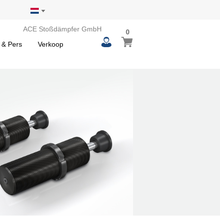
ACE Stoßdämpfer GmbH
0
0
Winkelwagen
items
 & Pers
Verkoop