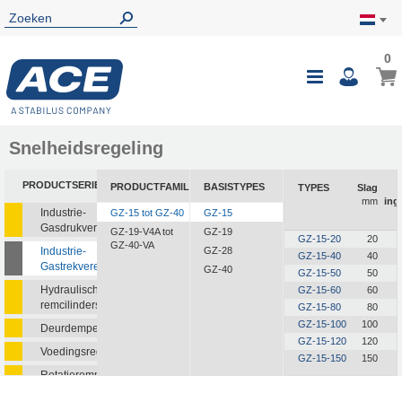
0
0
Wink
Toggle
i
Nav
Snelheidsregeling
PRODUCTSERIE
PRODUCTFAMILIE
BASISTYPES
TYPES
Slag
mm
ing
Industrie-
GZ-15 tot GZ-40
GZ-15
Gasdrukveren
GZ-19-V4A tot
GZ-19
GZ-15-20
20
GZ-40-VA
Industrie-
GZ-28
GZ-15-40
40
Gastrekveren
GZ-40
GZ-15-50
50
Hydraulische
GZ-15-60
60
remcilinders
GZ-15-80
80
GZ-15-100
100
Deurdempers
GZ-15-120
120
Voedingsregelaars
GZ-15-150
150
Rotatieremmen