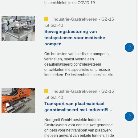
hulpmiddelen in de COVID-19-
diagnostiek. Tijdens de eerste golf in
Wuhan, kon de firma Wandong ze snel
leveren...
Industrie-Gastrekveren - GZ-15
tot GZ-40
Bewegingsbesturing van
testsystemen voor medische
pompen
Om het testen van medische pompen te
versnellen, moest Averna een
geautomatiseerd controlesysteem
ontwikkelen met specifieke en precieze
kenmerken. De testeenheid moest zo zijn
ontworpen dat zij kon worden opgetild en
onder de eenheid kon worden g...
Industrie-Gastrekveren - GZ-15
tot GZ-40
Transport van plaatmateriaal
geoptimaliseerd met industriël...
Nordgreif GmbH bestelde Industrie-
Gastrekveren voor een nieuwe generatie
grijpers voor het transport van plaatwerk
met een gewicht van enkele tonnen. In de