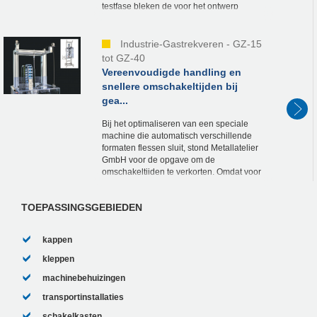
testfase bleken de voor het ontwerp
vereiste trekkrachten te groot als gevolg
van doorbuige...
Industrie-Gastrekveren - GZ-15
tot GZ-40
Vereenvoudigde handling en
snellere omschakeltijden bij
gea...
Bij het optimaliseren van een speciale
machine die automatisch verschillende
formaten flessen sluit, stond Metallatelier
GmbH voor de opgave om de
omschakeltijden te verkorten. Omdat voor
het verstellen van de hoogte en het
regelen van de snelheid...
TOEPASSINGSGEBIEDEN
kappen
kleppen
machinebehuizingen
transportinstallaties
schakelkasten