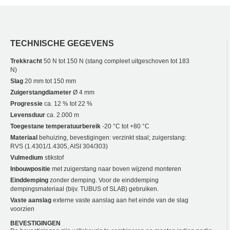
TECHNISCHE GEGEVENS
Trekkracht
50 N tot 150 N (stang compleet uitgeschoven tot 183
N)
Slag
20 mm tot 150 mm
Zuigerstangdiameter
Ø 4 mm
Progressie
ca. 12 % tot 22 %
Levensduur
ca. 2.000 m
Toegestane temperatuurbereik
-20 °C tot +80 °C
Materiaal
behuizing, bevestigingen: verzinkt staal; zuigerstang:
RVS (1.4301/1.4305, AISI 304/303)
Vulmedium
stikstof
Inbouwpositie
met zuigerstang naar boven wijzend monteren
Einddemping
zonder demping. Voor de einddemping
dempingsmateriaal (bijv. TUBUS of SLAB) gebruiken.
Vaste aanslag
externe vaste aanslag aan het einde van de slag
voorzien
BEVESTIGINGEN