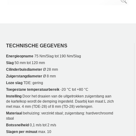
TECHNISCHE GEGEVENS
Energieopname
75 Nm/Slag tot 190 Nm/Slag
Slag
50 mm tot 120 mm
Cilinderbuisdiameter
Ø 28 mm
Zuigerstangdiameter
Ø 8 mm
Loze slag
TDE: gering
Toegestane temperatuurbereik
-20 °C tot +80 °C
Instelling
Door het draaien van de uitgetrokken zuigerstang aan
de kartelkop wordt de demping ingesteld. Daarbij kan maat L zich
met max. 4 mm (TDE-28) of 8 mm (TD-28) verlengen.
Materiaal
behuizing: verzinkt staal; zuigerstang: hardverchroomd
staal
Botssnelheid
0,1 m/s tot 2 m/s
Slagen per minuut
max. 10