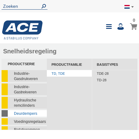
0
0
Wink
Toggle
i
Nav
Snelheidsregeling
PRODUCTSERIE
PRODUCTFAMILIE
BASISTYPES
Industrie-
TD, TDE
TDE-28
Gasdrukveren
TD-28
Industrie-
Gastrekveren
Hydraulische
remcilinders
Deurdempers
Voedingsregelaars
Rotatieremmen