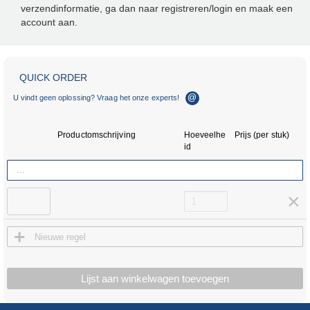
verzendinformatie, ga dan naar registreren/login en maak een
account aan.
×
×
QUICK ORDER
E-mail-Support
ebiz@ace-int.eu
U vindt geen oplossing? Vraag het onze experts!
Hotline
4024
Daniela Arend
+49 (0)2173 - 9226-
Productomschrijving
Hoeveelhe
Prijs (per stuk)
4019
Nicole Szeja
id
×
+
Nieuwe regel
Lijst aan winkelwagen toevoegen