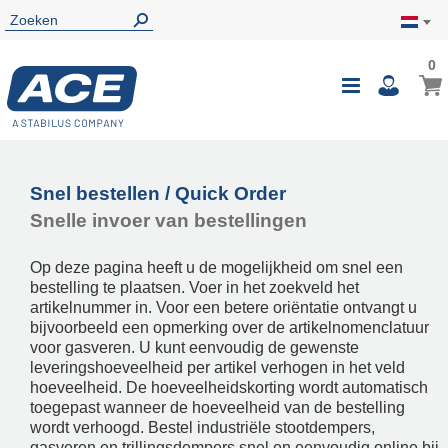
0
0
Wink
Toggle
i
Nav
Snel bestellen / Quick Order
Snelle invoer van bestellingen
Op deze pagina heeft u de mogelijkheid om snel een
bestelling te plaatsen. Voer in het zoekveld het
artikelnummer in. Voor een betere oriëntatie ontvangt u
bijvoorbeeld een opmerking over de artikelnomenclatuur
voor gasveren. U kunt eenvoudig de gewenste
leveringshoeveelheid per artikel verhogen in het veld
hoeveelheid. De hoeveelheidskorting wordt automatisch
toegepast wanneer de hoeveelheid van de bestelling
wordt verhoogd. Bestel industriële stootdempers,
gasveren en trillingsdempers snel en eenvoudig online bij