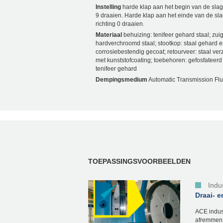
Instelling
harde klap aan het begin van de slag,
9 draaien. Harde klap aan het einde van de sla
richting 0 draaien.
Materiaal
behuizing: tenifeer gehard staal; zui
hardverchroomd staal; stootkop: staal gehard 
corrosiebestendig gecoat; retourveer: staal verz
met kunststofcoating; toebehoren: gefosfateerd 
tenifeer gehard
Dempingsmedium
Automatic Transmission Flu
TOEPASSINGSVOORBEELDEN
Indu
Draai- 
ACE indust
afremmen 