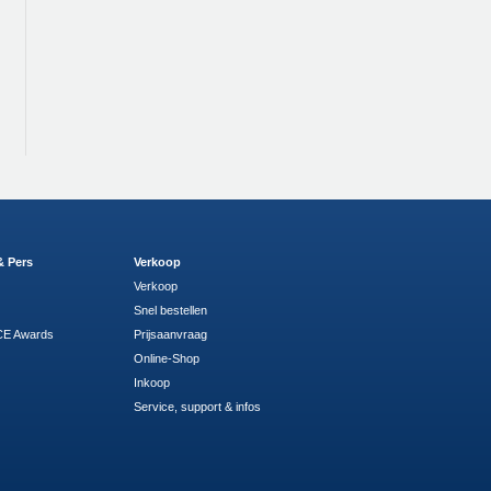
& Pers
Verkoop
Verkoop
Snel bestellen
E Awards
Prijsaanvraag
Online-Shop
Inkoop
Service, support & infos