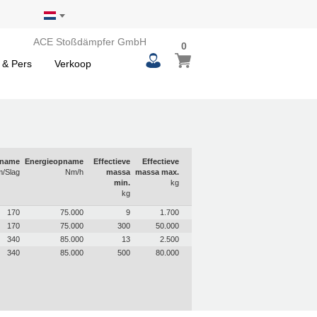
ACE Stoßdämpfer GmbH
0
0
Winkelwagen
items
 & Pers
Verkoop
pname
Energieopname
Effectieve
Effectieve
/Slag
Nm/h
massa
massa max.
min.
kg
kg
170
75.000
9
1.700
170
75.000
300
50.000
340
85.000
13
2.500
340
85.000
500
80.000