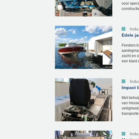
voor speci
constructi
Indu
Edele j
Fenders b
aanlegman
zacht en o
een klant 
Indu
Impact 
Met behul
van Hesse
veiligheid
transporte
Indu