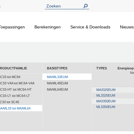
5
Toepassingen
Berekeningen
Service & Downloads
Nieuws
RODUCTFAMILIE
BASISTYPES
TYPES
Energieo
Nm
C33 tot MC64
MA/ML33EUM
C33-V4A tot MC64-V4A
MA/ML45EUM
C33-HT tot MC64-HT
MA/ML64EUM
MA3325EUM
ML3325EUM
C33-LT tot MC64-LT
MA3350EUM
C33 tot SC45
ML3350EUM
A/ML33 tot MA/ML64