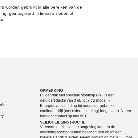
rs worden gebruikt in alle bereiken van de
ing, geïntegreerd in lineaire sleden of
en.
OPMERKING
Bij gebruik met speciale stootkop (PP) is een
geluidsreductie van 3 dB tot 7 dB mogelijk.
/s tot
Energieoverschrijding bij noodstop-gebruik en
continubedrijf (met externe koeling) toegestaan. Neem
hiervoor contact op met ACE.
 °C.
VEILIGHEIDSINSTRUCTIE
Vreemde deeltjes in de omgeving kunnen de
afdichtingscomponenten beschadigen en tot een
kortere standtijd leiden. Neem contact op met ACE voor