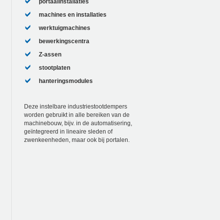
portaalinstallaties
machines en installaties
werktuigmachines
bewerkingscentra
Z-assen
stootplaten
hanteringsmodules
Deze instelbare industriestootdempers
worden gebruikt in alle bereiken van de
machinebouw, bijv. in de automatisering,
geïntegreerd in lineaire sleden of
zwenkeenheden, maar ook bij portalen.