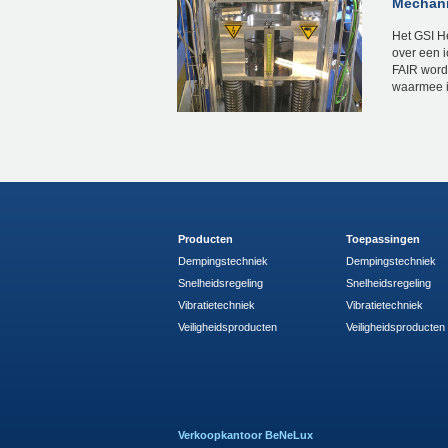
Mechani
Het GSI H
over een i
FAIR wordt
waarmee in
Producten
Toepassingen
Dempingstechniek
Dempingstechniek
Snelheidsregeling
Snelheidsregeling
Vibratietechniek
Vibratietechniek
Veiligheidsproducten
Veiligheidsproducten
Verkoopkantoor BeNeLux