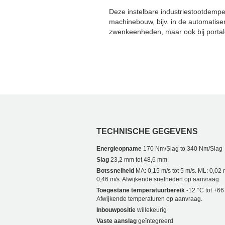
Deze instelbare industriestootdempe
machinebouw, bijv. in de automatiser
zwenkeenheden, maar ook bij portal
TECHNISCHE GEGEVENS
Energieopname
170 Nm/Slag to 340 Nm/Slag
Slag
23,2 mm tot 48,6 mm
Botssnelheid
MA: 0,15 m/s tot 5 m/s. ML: 0,02 m
0,46 m/s. Afwijkende snelheden op aanvraag.
Toegestane temperatuurbereik
-12 °C tot +66
Afwijkende temperaturen op aanvraag.
Inbouwpositie
willekeurig
Vaste aanslag
geïntegreerd