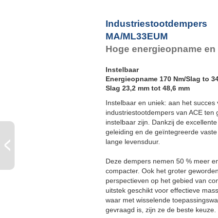
Industriestootdempers
MA/ML33EUM
Hoge energieopname en 
Instelbaar
Energieopname 170 Nm/Slag to 3
Slag 23,2 mm tot 48,6 mm
Instelbaar en uniek: aan het succe
industriestootdempers van ACE ten g
instelbaar zijn. Dankzij de excellent
geleiding en de geïntegreerde vaste
lange levensduur.
Deze dempers nemen 50 % meer ene
compacter. Ook het groter geworden
perspectieven op het gebied van con
uitstek geschikt voor effectieve mas
waar met wisselende toepassingswaar
gevraagd is, zijn ze de beste keuze.