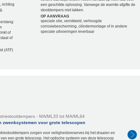
 richting
een geschikte oplossing. Vanwege de warmte-afgifte de
g,
stootdempers niet lakken.
OP AANVRAAG
speciale olie, vernikkeld, verhoogde
gerstang:
corrosiebescherming, cilindermontage of in andere
en
speciale uitvoeringen leverbaar
inkt of
staal of
id (ATF)
striestootdempers - MA/ML33 tot MA/ML64
en zwenksystemen voor grote telescopen
riestootdempers zorgen voor veiligheidsreserves bij het draaien en
van een grote telescoop. Het optische systeem van deze telescoop