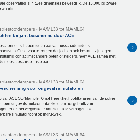
ale observaties is in twee dimensies beweeglijk. De 15.000 kg zware
e waarin...
striestootdempers - MA/ML33 tot MA/ML64
achten briljant beschermd door ACE
eschermen schepen tegen aanvaringsschade tijdens
oeuvres. Om ervoor te zorgen dat jachten ook bestand zijn tegen
nstuimig contact met andere boten of steigers, heeft ACE samen met
de meest geschikte, instelbar...
striestootdempers - MA/ML33 tot MA/ML64
bescherming voor ongevalssimulatoren
p van ACE Stoßdämpfer GmbH heeft het hoofdkwartier van de politie
n een ongevalsimulator ontwikkeld om het gebruik van
sgordels in het wegverkeer aanzienlijk te verhogen. De
erbare simulator toont op indrukwek...
striestootdempers - MA/ML33 tot MA/ML64