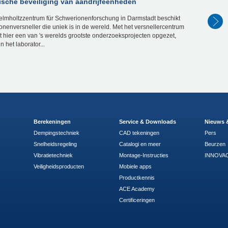
sche beveiliging van aandrijfeenheden
elmholtzzentrum für Schwerionenforschung in Darmstadt beschikt
onenversneller die uniek is in de wereld. Met het versnellercentrum
 hier een van 's werelds grootste onderzoeksprojecten opgezet,
 het laborator...
Berekeningen
Service & Downloads
Nieuws 
Dempingstechniek
CAD tekeningen
Pers
Snelheidsregeling
Catalogi en meer
Beurzen
Vibratietechniek
Montage-Instructies
INNOVAC
Veiligheidsproducten
Mobiele apps
Productkennis
ACE Academy
Certificeringen