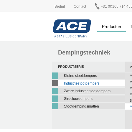
Bedrijf
Contact
+31 (0)165 714 45
Producten
Dempingstechniek
PRODUCTSERIE
P
Kleine stootdempers
M
M
Industriestootdempers
M
Zware industriestootdempers
M
Structuurdempers
S
Stootdempingsmatten
M