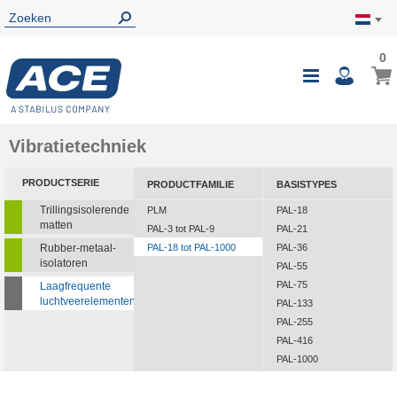
0
0
Wink
Toggle
i
Nav
Vibratietechniek
PRODUCTSERIE
PRODUCTFAMILIE
BASISTYPES
Trillingsisolerende
PLM
PAL-18
matten
PAL-3 tot PAL-9
PAL-21
Rubber-metaal-
PAL-18 tot PAL-1000
PAL-36
isolatoren
PAL-55
PAL-75
Laagfrequente
luchtveerelementen
PAL-133
PAL-255
PAL-416
PAL-1000