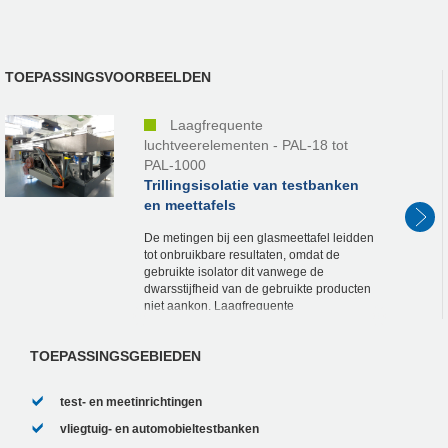
TOEPASSINGSVOORBEELDEN
Laagfrequente
luchtveerelementen - PAL-18 tot
PAL-1000
Trillingsisolatie van testbanken
en meettafels
De metingen bij een glasmeettafel leidden
tot onbruikbare resultaten, omdat de
gebruikte isolator dit vanwege de
dwarsstijfheid van de gebruikte producten
niet aankon. Laagfrequente
luchtveerelementen van het type PAL 21
van ACE brachten uitkomst....
TOEPASSINGSGEBIEDEN
test- en meetinrichtingen
vliegtuig- en automobieltestbanken