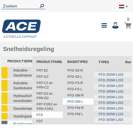
0
0
Wink
Toggle
i
Nav
Snelheidsregeling
PRODUCTSERIE
PRODUCTFAMILIE
BASISTYPES
TYPES
Rem
Industrie-
FRT-E2
FFD-SS-R
FFD-25SW-L103
Gasdrukveren
FRT-G2
FFD-SS-L
FFD-25SW-L153
Industrie-
FRT-C2 en
FFD-FS-R
FFD-25SW-L203
FRN-C2
Gastrekveren
FFD-FS-L
FFD-28SW-L103
FRT-D2 en
FFD-SW-R
Hydraulische
FFD-28SW-L153
FRN-D2
remcilinders
FFD-SW-L
FFD-28SW-L203
FRT-F2/K2 en
FFD-FW-R
Deurdempers
FFD-30SW-L253
FRN-F2/K2
FFD-FW-L
FFD-30SW-L153
FFD
Voedingsregelaars
FFD-30SW-L203
FDT
Rotatieremmen
FFD-30SW-L303
FDN