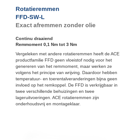
FYN-P1
FYN-N1
Rotatieremmen
FYN-U1
FFD-SW-L
FYN-S1
Exact afremmen zonder olie
FYT-H1 en FYN-
H1
Continu draaiend
FYT-LA3 en
FYN-LA3
Remmoment 0,1 Nm tot 3 Nm
Vergeleken met andere rotatieremmen heeft de ACE
productfamilie FFD geen vloeistof nodig voor het
genereren van het remmoment, maar werken ze
volgens het principe van wrijving. Daardoor hebben
temperatuur- en toerentalveranderingen bijna geen
invloed op het remkoppel. De FFD is verkrijgbaar in
twee verschillende behuizingen en twee
lageruitvoeringen. ACE rotatieremmen zijn
onderhoudsvrij en montageklaar.