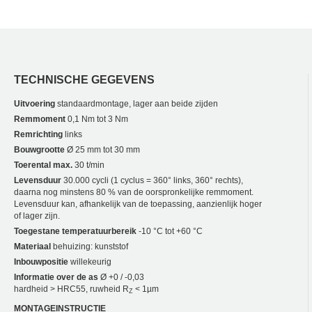
TECHNISCHE GEGEVENS
Uitvoering
standaardmontage, lager aan beide zijden
Remmoment
0,1 Nm tot 3 Nm
Remrichting
links
Bouwgrootte
Ø 25 mm tot 30 mm
Toerental max.
30 t/min
Levensduur
30.000 cycli (1 cyclus = 360° links, 360° rechts),
daarna nog minstens 80 % van de oorspronkelijke remmoment.
Levensduur kan, afhankelijk van de toepassing, aanzienlijk hoger
of lager zijn.
Toegestane temperatuurbereik
-10 °C tot +60 °C
Materiaal
behuizing: kunststof
Inbouwpositie
willekeurig
Informatie over de as
Ø +0 / -0,03
hardheid > HRC55, ruwheid R
< 1µm
Z
MONTAGEINSTRUCTIE