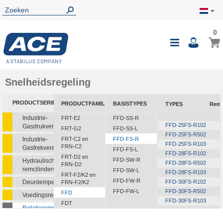
0
0
Wink
Toggle
i
Nav
Snelheidsregeling
PRODUCTSERIE
PRODUCTFAMILIE
BASISTYPES
TYPES
Rem
Industrie-
FRT-E2
FFD-SS-R
FFD-25FS-R102
Gasdrukveren
FRT-G2
FFD-SS-L
FFD-25FS-R502
Industrie-
FRT-C2 en
FFD-FS-R
FFD-25FS-R103
FRN-C2
Gastrekveren
FFD-FS-L
FFD-28FS-R102
FRT-D2 en
FFD-SW-R
Hydraulische
FFD-28FS-R502
FRN-D2
remcilinders
FFD-SW-L
FFD-28FS-R103
FRT-F2/K2 en
FFD-FW-R
Deurdempers
FFD-30FS-R102
FRN-F2/K2
FFD-FW-L
FFD-30FS-R502
FFD
Voedingsregelaars
FFD-30FS-R103
FDT
Rotatieremmen
FFD-30FS-R153
FDN