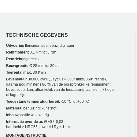
TECHNISCHE GEGEVENS
Uitvoering
flensmontage, eenzijdig lager
Remmoment
0,1 Nm tot 3 Nm
Remrichting
rechts
Bouwgrootte
Ø 25 mm tot 30 mm
Toerental max.
30 t/min
Levensduur
30.000 cycli (1 cyclus = 360° links, 360° rechts),
daarna nog minstens 80 % van de oorspronkelijke remmoment.
Levensduur kan, afhankelijk van de toepassing, aanzienlijk hoger
of lager zijn.
Toegestane temperatuurbereik
-10 °C tot +60 °C
Materiaal
behuizing: kunststof
Inbouwpositie
willekeurig
Informatie over de as
Ø +0 / -0,03
hardheid > HRC55, ruwheid R
< 1µm
Z
MONTAGEINSTRUCTIE