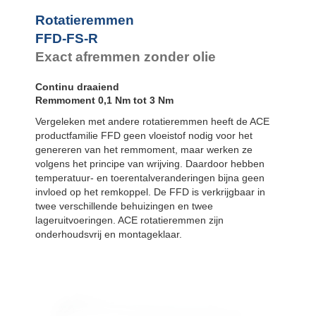
FYN-P1
FYN-N1
Rotatieremmen
FYN-U1
FFD-FS-R
FYN-S1
Exact afremmen zonder olie
FYT-H1 en FYN-
H1
Continu draaiend
FYT-LA3 en
FYN-LA3
Remmoment 0,1 Nm tot 3 Nm
Vergeleken met andere rotatieremmen heeft de ACE
productfamilie FFD geen vloeistof nodig voor het
genereren van het remmoment, maar werken ze
volgens het principe van wrijving. Daardoor hebben
temperatuur- en toerentalveranderingen bijna geen
invloed op het remkoppel. De FFD is verkrijgbaar in
twee verschillende behuizingen en twee
lageruitvoeringen. ACE rotatieremmen zijn
onderhoudsvrij en montageklaar.