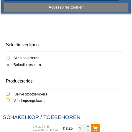
Accessoires zoeken
Selectie verfijnen
Alles selecteren
Selectie resetten
✕
Productseries
Kleine stootdempers
Voedingsregelaars
SCHAKELKOP / TOEBEHOREN
1
-
9
st.
€ 8,25
€ 8,25
vanaf
100
st.
€ 7,26