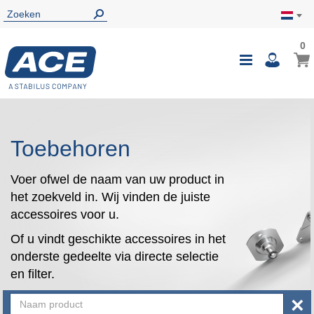
0
0
Wink
Toggle
i
Nav
Toebehoren
Voer ofwel de naam van uw product in
het zoekveld in. Wij vinden de juiste
accessoires voor u.
Of u vindt geschikte accessoires in het
onderste gedeelte via directe selectie
en filter.
×