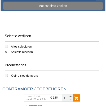
Accessoires zoeken
Selectie verfijnen
Alles selecteren
Selectie resetten
✕
Productseries
Kleine stootdempers
CONTRAMOER / TOEBEHOREN
1
-
9
st.
€ 2,54
€ 2,54
vanaf
100
st.
€ 2,24
Contramoer