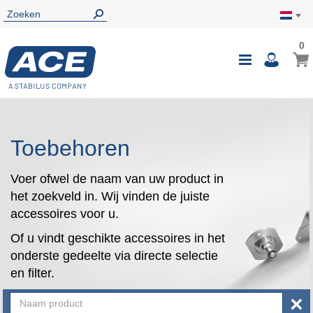
0
0
Wink
Toggle
i
Nav
Toebehoren
Voer ofwel de naam van uw product in
het zoekveld in. Wij vinden de juiste
accessoires voor u.
Of u vindt geschikte accessoires in het
onderste gedeelte via directe selectie
en filter.
×