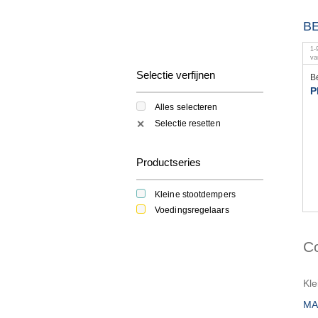
B
1
-
va
Selectie verfijnen
B
P
Alles selecteren
Selectie resetten
✕
Productseries
Kleine stootdempers
Voedingsregelaars
C
Kle
MA