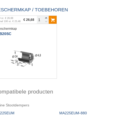
ESCHERMKAP / TOEBEHOREN
9
st.
€ 26,68
€ 26,68
naf
100
st.
€ 23,48
eschermkap
B20SC
ompatibele producten
ine Stootdempers
225EUM
MA225EUM-880