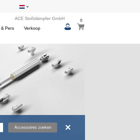
ACE Stoßdämpfer GmbH
0
0
Winkelwagen
items
 & Pers
Verkoop
×
Accessoires zoeken