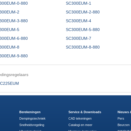
300EUM-0-880
SC300EUM-1
300EUM-2
SC300EUM-2-880
300EUM-3-880
SC300EUM-4
300EUM-5
SC300EUM-5-880
300EUM-6-880
SC300EUM-7
300EUM-8
SC300EUM-8-880
300EUM-9-880
dingsregelaars
C225EUM
Berekeningen
Service & Downloads
Nieuws 
Dempingstechniek
CAD tekeningen
Pers
Snelheidsregeling
Catalogi en meer
Beurzen