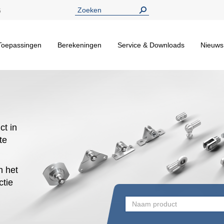
5
Toepassingen
Berekeningen
Service & Downloads
Nieuws
ct in
te
n het
ctie