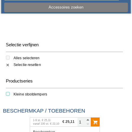
Accessoires zoeken
Selectie verfijnen
Alles selecteren
Selectie resetten
✕
Productseries
Kleine stootdempers
BESCHERMKAP / TOEBEHOREN
1
-
9
st.
€ 25,11
€ 25,11
vanaf
100
st.
€ 22,10
Beschermkap