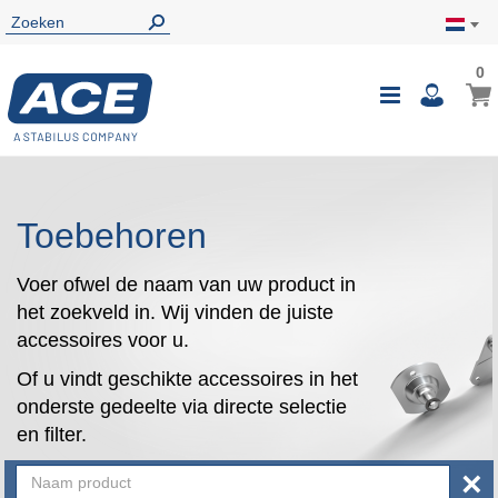
0
0
Wink
Toggle
i
Nav
Toebehoren
Voer ofwel de naam van uw product in
het zoekveld in. Wij vinden de juiste
accessoires voor u.
Of u vindt geschikte accessoires in het
onderste gedeelte via directe selectie
en filter.
×