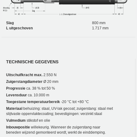
Slag
800 mm
L uitgeschoven
1.717 mm
TECHNISCHE GEGEVENS
Uitschuifkracht max.
2.550 N
Zuigerstangdiameter
Ø 20 mm
Progressie
ca. 38 % tot 50 %
Levensduur
ca. 10.000 m
Toegestane temperatuurbereik
-20 °C tot +80 °C
Materiaal
behuizing: staal, UV-lak gecoat; zuigerstang: staal met
slijtvaste oppervlaktecoating; bevestigingen: verzinkt staal
Vulmedium
stikstof en olie
Inbouwpositie
willekeurig. Wanneer de zuigerstang naar
beneden wijzend gemonteerd wordt, werkt de einddemping.