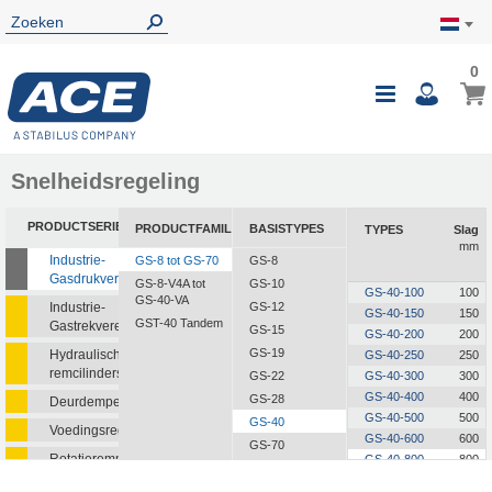
0
0
Wink
Toggle
i
Nav
Snelheidsregeling
PRODUCTSERIE
PRODUCTFAMILIE
BASISTYPES
TYPES
Slag
mm
Industrie-
GS-8 tot GS-70
GS-8
Gasdrukveren
GS-8-V4A tot
GS-10
GS-40-100
100
GS-40-VA
Industrie-
GS-12
GS-40-150
150
GST-40 Tandem
Gastrekveren
GS-15
GS-40-200
200
GS-19
Hydraulische
GS-40-250
250
remcilinders
GS-22
GS-40-300
300
GS-40-400
400
GS-28
Deurdempers
GS-40-500
500
GS-40
Voedingsregelaars
GS-40-600
600
GS-70
Rotatieremmen
GS-40-800
800
GS-40-1000
1.000