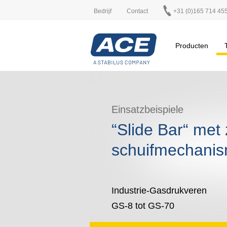
Bedrijf
Contact
+31 (0)165 714 45
Producten
Einsatzbeispiele
“Slide Bar“ met
schuifmechani
Industrie-Gasdrukveren
GS-8 tot GS-70