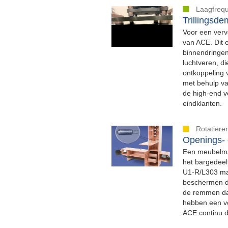
Laagfrequ
Trillingsd
Voor een vervo
van ACE. Dit e
binnendringen
luchtveren, d
ontkoppeling v
met behulp va
de high-end v
eindklanten.
Rotatier
Openings- 
Een meubelmak
het bargedeel
U1-R/L303 mak
beschermen de
de remmen da
hebben een vo
ACE continu d