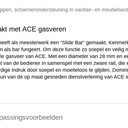
ppen, scharnierondersteuning in sanitair- en meubelsect
akt met ACE gasveren
eft als meesterwerk een “Slide Bar“ gemaakt. Kenmerk
n als bar fungeert. Om deze functie zo soepel en veilig m
riële gasveer van ACE. Met een diameter van 28 mm en 
ht van de bediener in samenspel met een zware rail, di
ardige indruk door soepel en moeiteloos te glijden. Domi
eun van de op maat gesneden dienstverlening van ACE in
passingsvoorbeelden