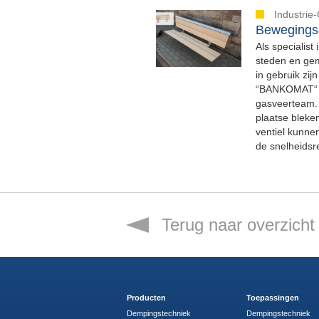
Industrie
Bewegingsc
Als specialist
steden en ge
in gebruik zi
“BANKOMAT“ g
gasveerteam. 
plaatse bleke
ventiel kunne
de snelheidsr
Terug naar overzicht
Producten
Toepassingen
Dempingstechniek
Dempingstechniek