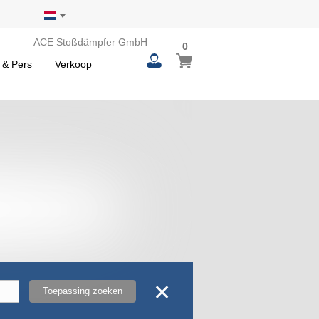
ACE Stoßdämpfer GmbH
0
0
Winkelwagen
items
 & Pers
Verkoop
✕
Toepassing zoeken