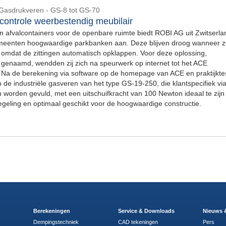
-Gasdrukveren - GS-8 tot GS-70
ontrole weerbestendig meubilair
 in afvalcontainers voor de openbare ruimte biedt ROBI AG uit Zwitserla
meenten hoogwaardige parkbanken aan. Deze blijven droog wanneer ze
jn omdat de zittingen automatisch opklappen. Voor deze oplossing,
enaamd, wendden zij zich na speurwerk op internet tot het ACE
Na de berekening via software op de homepage van ACE en praktijktes
n de industriële gasveren van het type GS-19-250, die klantspecifiek vi
n worden gevuld, met een uitschuifkracht van 100 Newton ideaal te zijn
egeling en optimaal geschikt voor de hoogwaardige constructie.
Berekeningen
Service & Downloads
Nieuws 
Dempingstechniek
CAD tekeningen
Pers