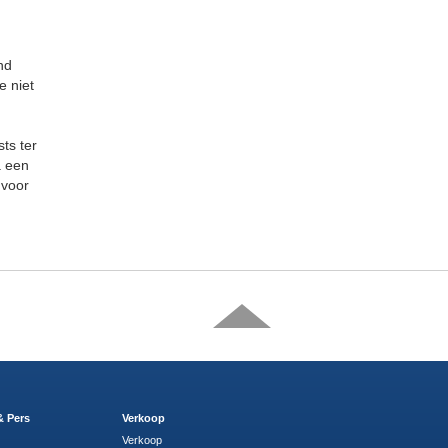
nd
 niet
ts ter
a een
 voor
& Pers
Verkoop
Verkoop