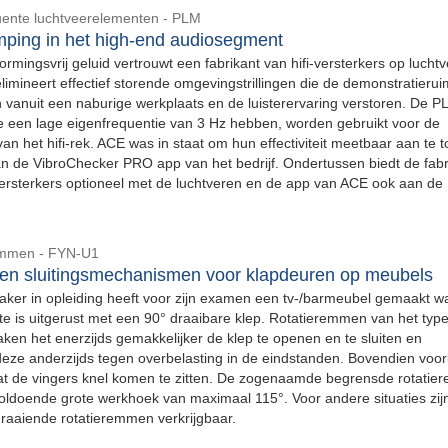
ente luchtveerelementen - PLM
emping in het high-end audiosegment
rmingsvrij geluid vertrouwt een fabrikant van hifi-versterkers op lucht
limineert effectief storende omgevingstrillingen die de demonstratierui
 vanuit een naburige werkplaats en de luisterervaring verstoren. De P
ie een lage eigenfrequentie van 3 Hz hebben, worden gebruikt voor de
an het hifi-rek. ACE was in staat om hun effectiviteit meetbaar aan te 
n de VibroChecker PRO app van het bedrijf. Ondertussen biedt de fabr
ersterkers optioneel met de luchtveren en de app van ACE ook aan de
emmen - FYN-U1
en sluitingsmechanismen voor klapdeuren op meubels
er in opleiding heeft voor zijn examen een tv-/barmeubel gemaakt wa
te is uitgerust met een 90° draaibare klep. Rotatieremmen van het typ
en het enerzijds gemakkelijker de klep te openen en te sluiten en
ze anderzijds tegen overbelasting in de eindstanden. Bovendien vo
t de vingers knel komen te zitten. De zogenaamde begrensde rotati
ldoende grote werkhoek van maximaal 115°. Voor andere situaties zijn 
raaiende rotatieremmen verkrijgbaar.