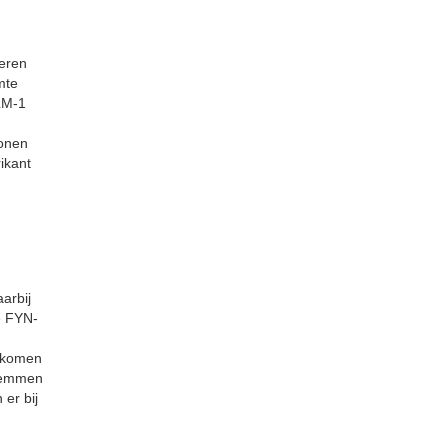
veren
mte
LM-1
tonen
ikant
arbij
e FYN-
orkomen
eremmen
er bij