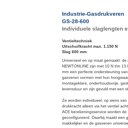
Industrie-Gasdrukveren
GS-28-600
Individuele slaglengten 
Ventieltechniek
Uitschuifkracht max. 1.150 N
Slag 600 mm
Universeel en op maat gemaakt: de A
NEWTONLINE zijn met 10 N t/m 13.0
mm een perfecte ondersteuning va
gasveren vormen met hun hoogwaard
montageklare, onderhoudsvrije, ge
levensduur en zijn gevuld met een st
Ze worden individueel, op wens van 
drukkracht alleen via het ventiel ac
ACE berekeningsservice worden de 
geconfigureerd. Daarbij maakt een 
makkelijker en de gasveren universe