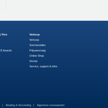
& Pers
Verkoop
Verkoop
Snel bestellen
E Awards
Prijsaanvraag
Online-Shop
Inkoop
Service, support & infos
m
Betaling & Verzending
Algemene voorwaarden