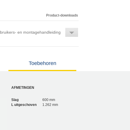
Product-downloads
bruikers- en montagehandleiding
Toebehoren
AFMETINGEN
Slag
600 mm
L uitgeschoven
1.262 mm