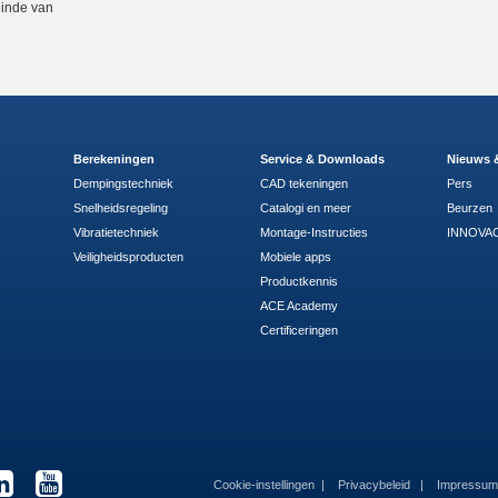
einde van
Berekeningen
Service & Downloads
Nieuws 
Dempingstechniek
CAD tekeningen
Pers
Snelheidsregeling
Catalogi en meer
Beurzen
Vibratietechniek
Montage-Instructies
INNOVAC
Veiligheidsproducten
Mobiele apps
Productkennis
ACE Academy
Certificeringen
Cookie-instellingen
Privacybeleid
Impressu