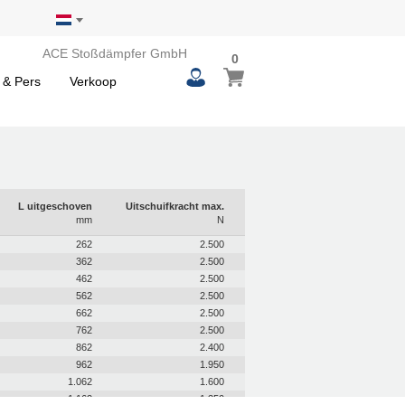
ACE Stoßdämpfer GmbH
0
0
Winkelwagen
items
 & Pers
Verkoop
L uitgeschoven
Uitschuifkracht max.
mm
N
262
2.500
362
2.500
462
2.500
562
2.500
662
2.500
762
2.500
862
2.400
962
1.950
1.062
1.600
1.162
1.350