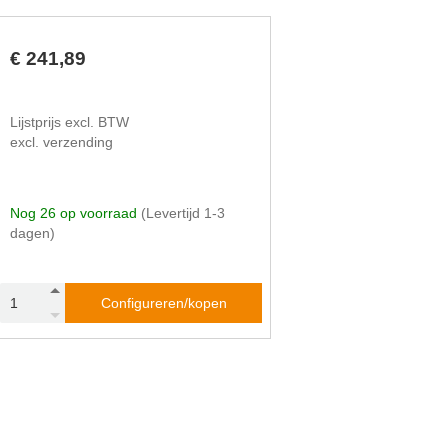
1.262
1.150
1.362
1.000
1.462
900
€ 241,89
1.562
800
Lijstprijs excl. BTW
excl. verzending
Nog 26 op voorraad
(Levertijd 1-3
dagen)
Configureren/kopen