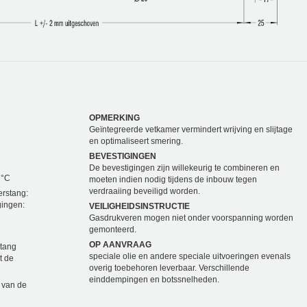
OPMERKING
Geïntegreerde vetkamer vermindert wrijving en slijtage
en optimaliseert smering.
BEVESTIGINGEN
De bevestigingen zijn willekeurig te combineren en
 °C
moeten indien nodig tijdens de inbouw tegen
verdraaiing beveiligd worden.
erstang:
gingen:
VEILIGHEIDSINSTRUCTIE
Gasdrukveren mogen niet onder voorspanning worden
gemonteerd.
OP AANVRAAG
stang
speciale olie en andere speciale uitvoeringen evenals
t de
overig toebehoren leverbaar. Verschillende
einddempingen en botssnelheden.
 van de