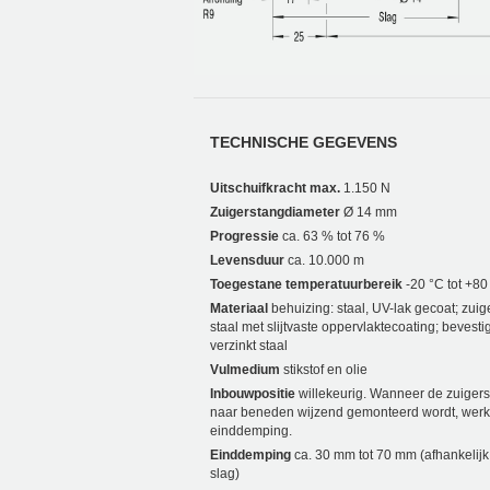
TECHNISCHE GEGEVENS
Uitschuifkracht max.
1.150 N
Zuigerstangdiameter
Ø 14 mm
Progressie
ca. 63 % tot 76 %
Levensduur
ca. 10.000 m
Toegestane temperatuurbereik
-20 °C tot +80
Materiaal
behuizing: staal, UV-lak gecoat; zuig
staal met slijtvaste oppervlaktecoating; bevesti
verzinkt staal
Vulmedium
stikstof en olie
Inbouwpositie
willekeurig. Wanneer de zuiger
naar beneden wijzend gemonteerd wordt, werk
einddemping.
Einddemping
ca. 30 mm tot 70 mm (afhankelijk
slag)