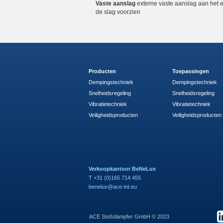
Vaste aanslag
externe vaste aanslag aan het 
de slag voorzien
Producten
Toepassingen
Dempingstechniek
Dempingstechniek
Snelheidsregeling
Snelheidsregeling
Vibratietechniek
Vibratietechniek
Veiligheidsproducten
Veiligheidsproducten
Verkoopkantoor BeNeLux
T +31 (0)165 714 455
benelux@ace-int.eu
ACE Stoßdämpfer GmbH © 2023