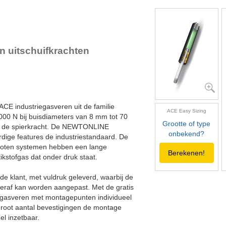
GS-28-600
600
GS-28-650
650
GS-28-700
700
GS-28-750
750
en uitschuifkrachten
CE industriegasveren uit de familie
ACE Easy Sizing
00 N bij buisdiameters van 8 mm tot 70
Grootte of type
n de spierkracht. De NEWTONLINE
onbekend?
ige features de industriestandaard. De
sloten systemen hebben een lange
Berekenen!
ikstofgas dat onder druk staat.
de klant, met vuldruk geleverd, waarbij de
hteraf kan worden aangepast. Met de gratis
gasveren met montagepunten individueel
groot aantal bevestigingen de montage
el inzetbaar.