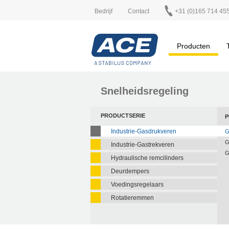
Bedrijf
Contact
+31 (0)165 714 45
Producten
Snelheidsregeling
PRODUCTSERIE
P
Industrie-Gasdrukveren
G
G
Industrie-Gastrekveren
G
Hydraulische remcilinders
Deurdempers
Voedingsregelaars
Rotatieremmen