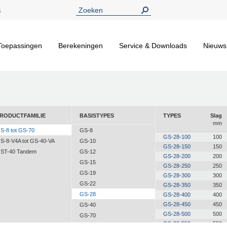
5
Toepassingen
Berekeningen
Service & Downloads
Nieuws
RODUCTFAMILIE
BASISTYPES
TYPES
Slag
mm
S-8 tot GS-70
GS-8
GS-28-100
100
S-8-V4A tot GS-40-VA
GS-10
GS-28-150
150
ST-40 Tandem
GS-12
GS-28-200
200
GS-15
GS-28-250
250
GS-19
GS-28-300
300
GS-22
GS-28-350
350
GS-28
GS-28-400
400
GS-28-450
450
GS-40
GS-28-500
500
GS-70
GS-28-550
550