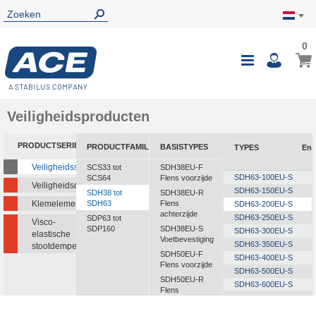
0
0
Wink
Toggle
i
Nav
Veiligheidsproducten
PRODUCTSERIE
PRODUCTFAMILIE
BASISTYPES
TYPES
Ene
Veiligheidsstootdempers
SCS33 tot
SDH38EU-F
SDH63-100EU-S
SCS64
Flens voorzijde
Veiligheidsdempers
SDH63-150EU-S
SDH38 tot
SDH38EU-R
Klemelementen
SDH63
Flens
SDH63-200EU-S
achterzijde
SDH63-250EU-S
SDP63 tot
Visco-
SDP160
SDH38EU-S
SDH63-300EU-S
elastische
Voetbevestiging
SDH63-350EU-S
stootdempers
SDH50EU-F
SDH63-400EU-S
Flens voorzijde
SDH63-500EU-S
SDH50EU-R
SDH63-600EU-S
Flens
SDH63-700EU-S
achterzijde
SDH63-800EU-S
SDH50EU-S