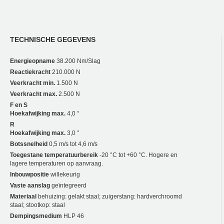
TECHNISCHE GEGEVENS
Energieopname
38.200 Nm/Slag
Reactiekracht
210.000 N
Veerkracht min.
1.500 N
Veerkracht max.
2.500 N
F en S
Hoekafwijking max.
4,0 °
R
Hoekafwijking max.
3,0 °
Botssnelheid
0,5 m/s tot 4,6 m/s
Toegestane temperatuurbereik
-20 °C tot +60 °C. Hogere en
lagere temperaturen op aanvraag.
Inbouwpositie
willekeurig
Vaste aanslag
geïntegreerd
Materiaal
behuizing: gelakt staal; zuigerstang: hardverchroomd
staal; stootkop: staal
Dempingsmedium
HLP 46