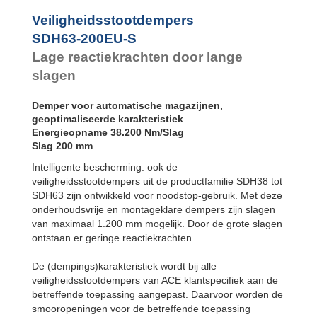
SDH63-1000EU-S
Voetbevestiging
Veiligheidsstootdempers
SDH63-1200EU-S
SDH63EU-F
SDH63-200EU-S
Flens voorzijde
SDH63EU-R
Lage reactiekrachten door lange
Flens
achterzijde
slagen
SDH63EU-S
Voetbevestiging
Demper voor automatische magazijnen,
geoptimaliseerde karakteristiek
Energieopname 38.200 Nm/Slag
Slag 200 mm
Intelligente bescherming: ook de
veiligheidsstootdempers uit de productfamilie SDH38 tot
SDH63 zijn ontwikkeld voor noodstop-gebruik. Met deze
onderhoudsvrije en montageklare dempers zijn slagen
van maximaal 1.200 mm mogelijk. Door de grote slagen
ontstaan er geringe reactiekrachten.
De (dempings)karakteristiek wordt bij alle
veiligheidsstootdempers van ACE klantspecifiek aan de
betreffende toepassing aangepast. Daarvoor worden de
smooropeningen voor de betreffende toepassing