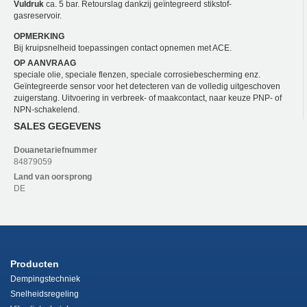
Vuldruk
ca. 5 bar. Retourslag dankzij geïntegreerd stikstof-
gasreservoir.
OPMERKING
Bij kruipsnelheid toepassingen contact opnemen met ACE.
OP AANVRAAG
speciale olie, speciale flenzen, speciale corrosiebescherming enz.
Geïntegreerde sensor voor het detecteren van de volledig uitgeschoven
zuigerstang. Uitvoering in verbreek- of maakcontact, naar keuze PNP- of
NPN-schakelend.
SALES GEGEVENS
Douanetariefnummer
84879059
Land van oorsprong
DE
Producten
Dempingstechniek
Snelheidsregeling