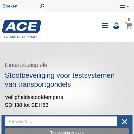
0
0
Wink
Toggle
i
Nav
Einsatzbeispiele
Stootbeveiliging voor testsystemen
van transportgondels
Veiligheidsstootdempers
SDH38 tot SDH63
✕
Toepassing zoeken