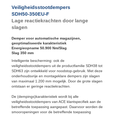
SDH50-1000EU-F
Voetbevestiging
Veiligheidsstootdempers
SDH63EU-F
SDH50-350EU-F
Flens voorzijde
SDH63EU-R
Lage reactiekrachten door lange
Flens
achterzijde
slagen
SDH63EU-S
Voetbevestiging
Demper voor automatische magazijnen,
geoptimaliseerde karakteristiek
Energieopname 50.900 Nm/Slag
Slag 350 mm
Intelligente bescherming: ook de
veiligheidsstootdempers uit de productfamilie SDH38 tot
SDH63 zijn ontwikkeld voor noodstop-gebruik. Met deze
onderhoudsvrije en montageklare dempers zijn slagen
van maximaal 1.200 mm mogelijk. Door de grote slagen
ontstaan er geringe reactiekrachten.
De (dempings)karakteristiek wordt bij alle
veiligheidsstootdempers van ACE klantspecifiek aan de
betreffende toepassing aangepast. Daarvoor worden de
smooropeningen voor de betreffende toepassing