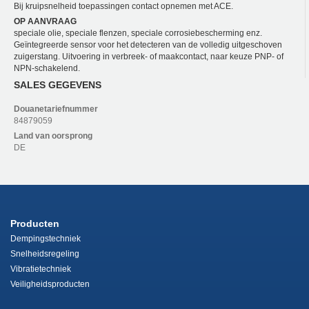
Bij kruipsnelheid toepassingen contact opnemen met ACE.
OP AANVRAAG
speciale olie, speciale flenzen, speciale corrosiebescherming enz.
Geïntegreerde sensor voor het detecteren van de volledig uitgeschoven
zuigerstang. Uitvoering in verbreek- of maakcontact, naar keuze PNP- of
NPN-schakelend.
SALES GEGEVENS
Douanetariefnummer
84879059
Land van oorsprong
DE
Producten
Dempingstechniek
Snelheidsregeling
Vibratietechniek
Veiligheidsproducten