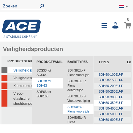
0
0
Wink
Toggle
i
Nav
Veiligheidsproducten
PRODUCTSERIE
PRODUCTFAMILIE
BASISTYPES
TYPES
Ene
Veiligheidsstootdempers
SCS33 tot
SDH38EU-F
SDH50-100EU-F
SCS64
Flens voorzijde
Veiligheidsdempers
SDH50-150EU-F
SDH38 tot
SDH38EU-R
Klemelementen
SDH63
Flens
SDH50-200EU-F
achterzijde
SDH50-250EU-F
SDP63 tot
Visco-
SDP160
SDH38EU-S
SDH50-300EU-F
elastische
Voetbevestiging
SDH50-350EU-F
stootdempers
SDH50EU-F
SDH50-400EU-F
Flens voorzijde
SDH50-500EU-F
SDH50EU-R
SDH50-600EU-F
Flens
SDH50-700EU-F
achterzijde
SDH50-800EU-F
SDH50EU-S