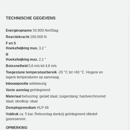
TECHNISCHE GEGEVENS
Energieopname
50.900 Nm/Slag
Reactiekracht
160.000 N
F en S
Hoekafwijking max.
3,2 °
R
Hoekafwijking max.
2,1 °
Botssnelheid
0,6 m/s tot 4,6 m/s
Toegestane temperatuurbereik
-20 °C tot +60 °C. Hogere en
lagere temperaturen op aanvraag.
Inbouwpositie
willekeurig
Vaste aanslag
geïntegreerd
Materiaal
behuizing: gelakt staal; zuigerstang: hardverchroomd
staal; stootkop: staal
Dempingsmedium
HLP 46
Vuldruk
ca. 5 bar. Retourslag dankzij geïntegreerd stikstof-
gasreservoir.
OPMERKING