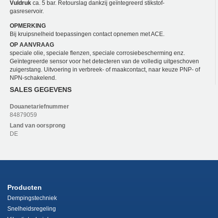
Vuldruk
ca. 5 bar. Retourslag dankzij geïntegreerd stikstof-
gasreservoir.
OPMERKING
Bij kruipsnelheid toepassingen contact opnemen met ACE.
OP AANVRAAG
speciale olie, speciale flenzen, speciale corrosiebescherming enz.
Geïntegreerde sensor voor het detecteren van de volledig uitgeschoven
zuigerstang. Uitvoering in verbreek- of maakcontact, naar keuze PNP- of
NPN-schakelend.
SALES GEGEVENS
Douanetariefnummer
84879059
Land van oorsprong
DE
Producten
Dempingstechniek
Snelheidsregeling