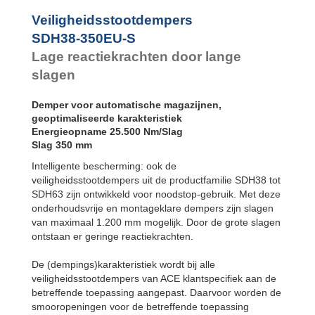
SDH38-800EU-S
Voetbevestiging
Veiligheidsstootdempers
SDH63EU-F
SDH38-350EU-S
Flens voorzijde
SDH63EU-R
Lage reactiekrachten door lange
Flens
achterzijde
slagen
SDH63EU-S
Voetbevestiging
Demper voor automatische magazijnen,
geoptimaliseerde karakteristiek
Energieopname 25.500 Nm/Slag
Slag 350 mm
Intelligente bescherming: ook de
veiligheidsstootdempers uit de productfamilie SDH38 tot
SDH63 zijn ontwikkeld voor noodstop-gebruik. Met deze
onderhoudsvrije en montageklare dempers zijn slagen
van maximaal 1.200 mm mogelijk. Door de grote slagen
ontstaan er geringe reactiekrachten.
De (dempings)karakteristiek wordt bij alle
veiligheidsstootdempers van ACE klantspecifiek aan de
betreffende toepassing aangepast. Daarvoor worden de
smooropeningen voor de betreffende toepassing