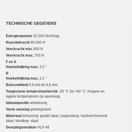
TECHNISCHE GEGEVENS
Energieopname
25.500 Nm/Slag
Reactiekracht
80.000 N
Veerkracht min.
600 N
Veerkracht max.
700 N
F en S
Hoekafwijking max.
3,2 °
R
Hoekafwijking max.
2,1 °
Botssnelheid
0,9 m/s tot 4,6 m/s
Toegestane temperatuurbereik
-20 °C tot +60 °C. Hogere en
lagere temperaturen op aanvraag.
Inbouwpositie
willekeurig
Vaste aanslag
geïntegreerd
Materiaal
behuizing: gelakt staal; zuigerstang: hardverchroomd
staal; stootkop: staal
Dempingsmedium
HLP 46