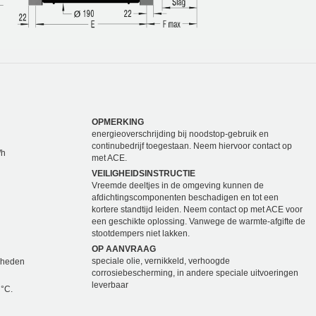
OPMERKING
energieoverschrijding bij noodstop-gebruik en
continubedrijf toegestaan. Neem hiervoor contact op
/h
met ACE.
VEILIGHEIDSINSTRUCTIE
Vreemde deeltjes in de omgeving kunnen de
afdichtingscomponenten beschadigen en tot een
kortere standtijd leiden. Neem contact op met ACE voor
een geschikte oplossing. Vanwege de warmte-afgifte de
stootdempers niet lakken.
OP AANVRAAG
speciale olie, vernikkeld, verhoogde
elheden
corrosiebescherming, in andere speciale uitvoeringen
leverbaar
 °C.