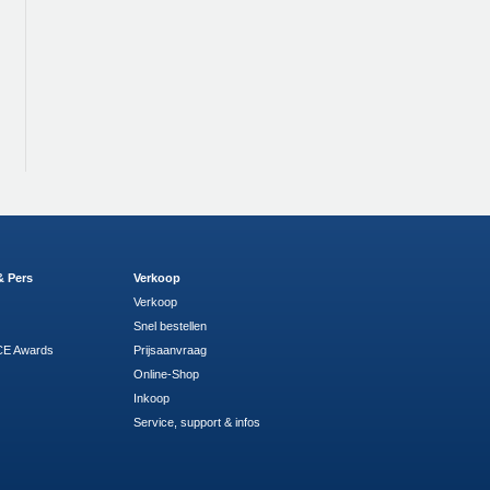
& Pers
Verkoop
Verkoop
Snel bestellen
E Awards
Prijsaanvraag
Online-Shop
Inkoop
Service, support & infos