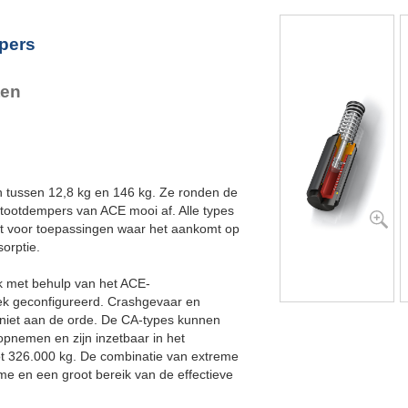
CA4X16EU-7S
CA4EU-S Voetbevestiging
pers
ten
n tussen 12,8 kg en 146 kg. Ze ronden de
 stootdempers van ACE mooi af. Alle types
kt voor toepassingen waar het aankomt op
orptie.
k met behulp van het ACE-
ek geconfigureerd. Crashgevaar en
r niet aan de orde. De CA-types kunnen
nemen en zijn inzetbaar in het
ot 326.000 kg. De combinatie van extreme
e en een groot bereik van de effectieve