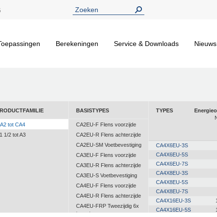
5
Toepassingen
Berekeningen
Service & Downloads
Nieuws
RODUCTFAMILIE
BASISTYPES
TYPES
Energie
A2 tot CA4
CA2EU-F Flens voorzijde
1 1/2 tot A3
CA2EU-R Flens achterzijde
CA2EU-SM Voetbevestiging
CA4X6EU-3S
CA4X6EU-5S
CA3EU-F Flens voorzijde
CA4X6EU-7S
CA3EU-R Flens achterzijde
CA4X8EU-3S
CA3EU-S Voetbevestiging
CA4X8EU-5S
CA4EU-F Flens voorzijde
CA4X8EU-7S
CA4EU-R Flens achterzijde
CA4X16EU-3S
CA4EU-FRP Tweezijdig 6x
CA4X16EU-5S
tapgat