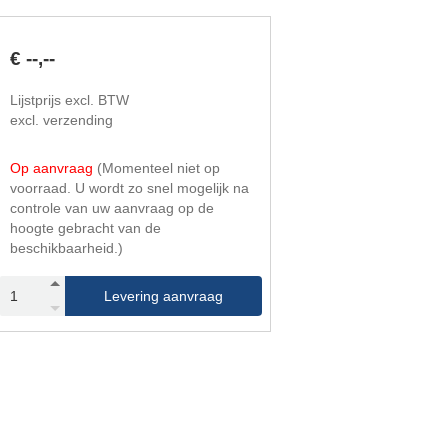
126.500
5.600.000
50.000
115.000
€ --,--
Lijstprijs excl. BTW
excl. verzending
Op aanvraag
(Momenteel niet op
voorraad. U wordt zo snel mogelijk na
controle van uw aanvraag op de
hoogte gebracht van de
beschikbaarheid.)
Levering aanvraag