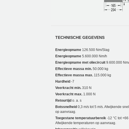
TECHNISCHE GEGEVENS
Energieopname
126.500 Nm/Slag
Energieopname
5.600.000 Nm/h
Energieopname met oliecircuit
9.600.000 Nm
Effectieve massa min.
50.000 kg
Effectieve massa max.
115.000 kg
Hardheid
-7
Veerkracht min.
310 N
Veerkracht max.
1.000 N
Retourtijd
o. a. s
Botssnelheid
0,3 m/s tot 5 m/s. Afwijkende sn
op aanvraag.
Toegestane temperatuurbereik
-12 °C tot +66
Afwijkende temperaturen op aanvraag.