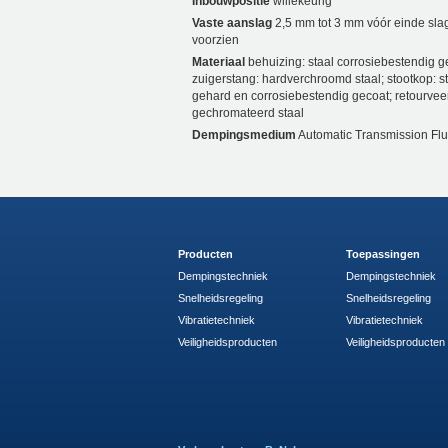
Inbouwpositie
willekeurig
Vaste aanslag
2,5 mm tot 3 mm vóór einde sla
voorzien
Materiaal
behuizing: staal corrosiebestendig g
zuigerstang: hardverchroomd staal; stootkop: s
gehard en corrosiebestendig gecoat; retourvee
gechromateerd staal
Dempingsmedium
Automatic Transmission Flu
Producten
Toepassingen
Dempingstechniek
Dempingstechniek
Snelheidsregeling
Snelheidsregeling
Vibratietechniek
Vibratietechniek
Veiligheidsproducten
Veiligheidsproducten