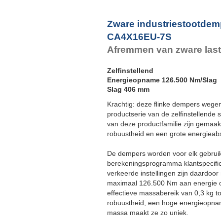
Zware industriestootdem
CA4X16EU-7S
Afremmen van zware las
Zelfinstellend
Energieopname 126.500 Nm/Slag
Slag 406 mm
Krachtig: deze flinke dempers wege
productserie van de zelfinstellende
van deze productfamilie zijn gemaa
robuustheid en een grote energieabs
De dempers worden voor elk gebrui
berekeningsprogramma klantspecifi
verkeerde instellingen zijn daardoo
maximaal 126.500 Nm aan energie op
effectieve massabereik van 0,3 kg t
robuustheid, een hoge energieopnam
massa maakt ze zo uniek.