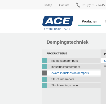
Bedrijf
Contact
+31 (0)165 714 45
Producten
Dempingstechniek
PRODUCTSERIE
P
Kleine stootdempers
C
A
Industriestootdempers
Zware industriestootdempers
Structuurdempers
Stootdempingsmatten