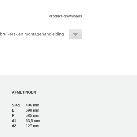
Product-downloads
bruikers- en montagehandleiding
AFMETINGEN
Slag
406 mm
E
698 mm
F
585 mm
d1
63,5 mm
d2
127 mm