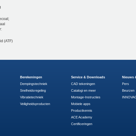
g
ecoat;
taal
r:
id (ATF)
Berekeningen
Service & Downloads
Nieuws 
Dempingstechniek
CAD tekeningen
Pers
Snelheidsregeling
Catalogi en meer
Beurzen
Vibratietechniek
Montage-Instructies
INNOVAC
Veiligheidsproducten
Mobiele apps
Productkennis
ACE Academy
Certificeringen