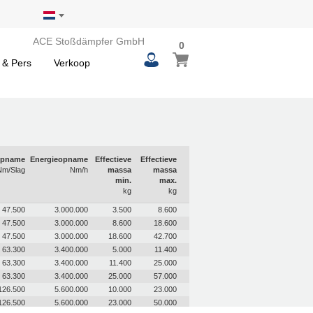
ACE Stoßdämpfer GmbH
0
0
Winkelwagen
items
 & Pers
Verkoop
opname
Energieopname
Effectieve
Effectieve
Nm/Slag
Nm/h
massa
massa
min.
max.
kg
kg
47.500
3.000.000
3.500
8.600
47.500
3.000.000
8.600
18.600
47.500
3.000.000
18.600
42.700
63.300
3.400.000
5.000
11.400
63.300
3.400.000
11.400
25.000
63.300
3.400.000
25.000
57.000
126.500
5.600.000
10.000
23.000
126.500
5.600.000
23.000
50.000