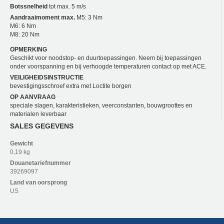
Botssnelheid
tot max. 5 m/s
Aandraaimoment max.
M5: 3 Nm
M6: 6 Nm
M8: 20 Nm
OPMERKING
Geschikt voor noodstop- en duurtoepassingen. Neem bij toepassingen
onder voorspanning en bij verhoogde temperaturen contact op met ACE.
VEILIGHEIDSINSTRUCTIE
bevestigingsschroef extra met Loctite borgen
OP AANVRAAG
speciale slagen, karakteristieken, veerconstanten, bouwgroottes en
materialen leverbaar
SALES GEGEVENS
Gewicht
0,19 kg
Douanetariefnummer
39269097
Land van oorsprong
US