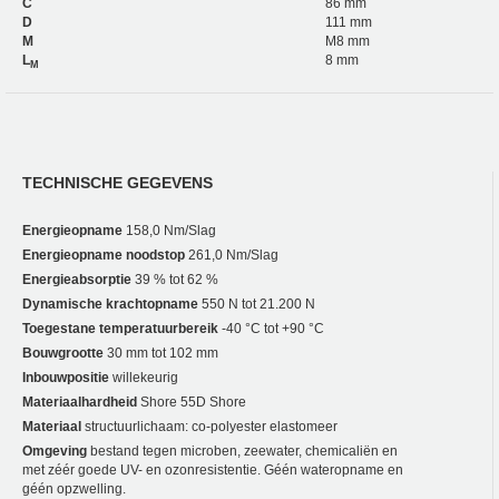
C
86 mm
D
111 mm
M
M8 mm
L
8 mm
M
TECHNISCHE GEGEVENS
Energieopname
158,0 Nm/Slag
Energieopname noodstop
261,0 Nm/Slag
Energieabsorptie
39 % tot 62 %
Dynamische krachtopname
550 N tot 21.200 N
Toegestane temperatuurbereik
-40 °C tot +90 °C
Bouwgrootte
30 mm tot 102 mm
Inbouwpositie
willekeurig
Materiaalhardheid
Shore 55D Shore
Materiaal
structuurlichaam: co-polyester elastomeer
Omgeving
bestand tegen microben, zeewater, chemicaliën en
met zéér goede UV- en ozonresistentie. Géén wateropname en
géén opzwelling.