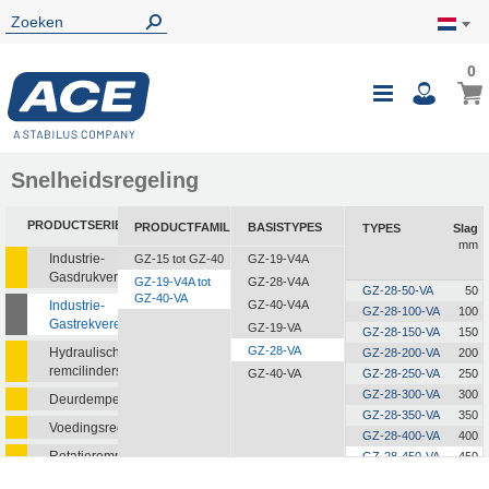
0
0
Wink
Toggle
i
Nav
Snelheidsregeling
PRODUCTSERIE
PRODUCTFAMILIE
BASISTYPES
TYPES
Slag
mm
Industrie-
GZ-15 tot GZ-40
GZ-19-V4A
Gasdrukveren
GZ-19-V4A tot
GZ-28-V4A
GZ-28-50-VA
50
GZ-40-VA
Industrie-
GZ-40-V4A
GZ-28-100-VA
100
Gastrekveren
GZ-19-VA
GZ-28-150-VA
150
GZ-28-VA
Hydraulische
GZ-28-200-VA
200
remcilinders
GZ-40-VA
GZ-28-250-VA
250
GZ-28-300-VA
300
Deurdempers
GZ-28-350-VA
350
Voedingsregelaars
GZ-28-400-VA
400
Rotatieremmen
GZ-28-450-VA
450
GZ-28-500-VA
500