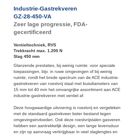
GZ-28-550-VA
550
Industrie-Gastrekveren
GZ-28-600-VA
600
GZ-28-450-VA
Zeer lage progressie, FDA-
gecertificeerd
Ventieltechniek, RVS
Trekkracht max. 1.200 N
Slag 450 mm
Glanzende prestaties, bij weinig ruimte: voor speciale
toepassingen, bijv. in ruwe omgevingen of bij weinig
ruimte, rondt het brede spectrum van de ACE industrie-
gastrekveren van roestvrij staal met buisdiameters van
15 mm tot 40 mm het omvangrijke assortiment aan ACE
industrie-gastrekveren met ventiel af.
Deze hoogwaardige uitvoering is roestvrij en vergeleken
met de standaard gastrekveer beter bestand tegen
omgevingsinvloeden. Ook deze roestvrijstalen gasveren
hebben een aantrekkelijk design, een lange levensduur
en zijn op aanvraag verkrijgbaar in veel slaglengtes en