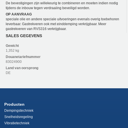
De bevestigingen zijn willekeurig te combineren en moeten indien nodig
tijdens de inbouw tegen verdraaiing beveiligd worden.
OP AANVRAAG
speciale olie en andere speciale uitvoeringen evenals overig toebehoren
leverbaar. Gastrekveren ook met einddemping verkrijgbaar. Meer
gastrekveren van RVS316 verkrijgbaar.
SALES GEGEVENS
Gewicht
1,352 kg
Douanetariefnummer
83024900
Land van oorsprong
DE
Producten
Dempingstechniek
Snelheidsregeling
Vibratietechniek