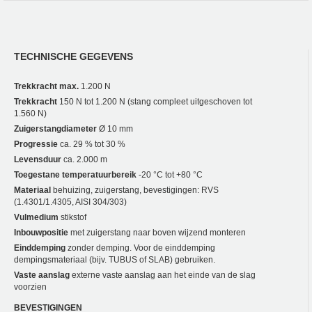
TECHNISCHE GEGEVENS
Trekkracht max.
1.200 N
Trekkracht
150 N tot 1.200 N (stang compleet uitgeschoven tot
1.560 N)
Zuigerstangdiameter
Ø 10 mm
Progressie
ca. 29 % tot 30 %
Levensduur
ca. 2.000 m
Toegestane temperatuurbereik
-20 °C tot +80 °C
Materiaal
behuizing, zuigerstang, bevestigingen: RVS
(1.4301/1.4305, AISI 304/303)
Vulmedium
stikstof
Inbouwpositie
met zuigerstang naar boven wijzend monteren
Einddemping
zonder demping. Voor de einddemping
dempingsmateriaal (bijv. TUBUS of SLAB) gebruiken.
Vaste aanslag
externe vaste aanslag aan het einde van de slag
voorzien
BEVESTIGINGEN