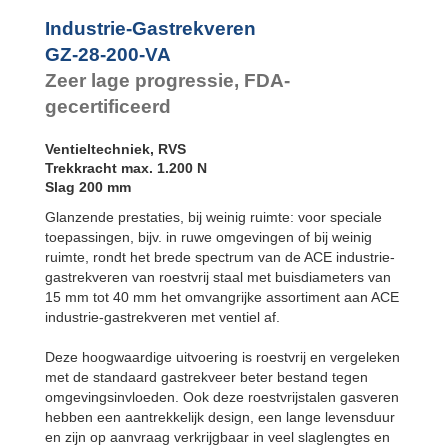
GZ-28-550-VA
550
Industrie-Gastrekveren
GZ-28-600-VA
600
GZ-28-200-VA
Zeer lage progressie, FDA-
gecertificeerd
Ventieltechniek, RVS
Trekkracht max. 1.200 N
Slag 200 mm
Glanzende prestaties, bij weinig ruimte: voor speciale
toepassingen, bijv. in ruwe omgevingen of bij weinig
ruimte, rondt het brede spectrum van de ACE industrie-
gastrekveren van roestvrij staal met buisdiameters van
15 mm tot 40 mm het omvangrijke assortiment aan ACE
industrie-gastrekveren met ventiel af.
Deze hoogwaardige uitvoering is roestvrij en vergeleken
met de standaard gastrekveer beter bestand tegen
omgevingsinvloeden. Ook deze roestvrijstalen gasveren
hebben een aantrekkelijk design, een lange levensduur
en zijn op aanvraag verkrijgbaar in veel slaglengtes en