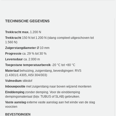
TECHNISCHE GEGEVENS
Trekkracht max.
1.200 N
Trekkracht
150 N tot 1.200 N (stang compleet uitgeschoven tot
1.560 N)
Zuigerstangdiameter
Ø 10 mm
Progressie
ca. 29 % tot 30 %
Levensduur
ca. 2.000 m
Toegestane temperatuurbereik
-20 °C tot +80 °C
Materiaal
behuizing, zuigerstang, bevestigingen: RVS
(1.4301/1.4305, AISI 304/303)
Vulmedium
stikstof
Inbouwpositie
met zuigerstang naar boven wijzend monteren
Einddemping
zonder demping. Voor de einddemping
dempingsmateriaal (bijv. TUBUS of SLAB) gebruiken.
Vaste aanslag
externe vaste aanslag aan het einde van de slag
voorzien
BEVESTIGINGEN