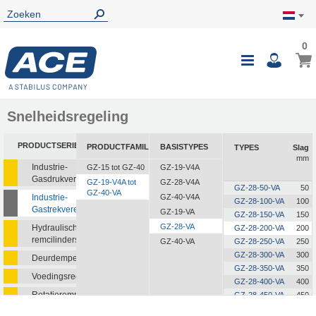
0
0
Wink
Toggle
i
Nav
Snelheidsregeling
PRODUCTSERIE
PRODUCTFAMILIE
BASISTYPES
TYPES
Slag
mm
Industrie-
GZ-15 tot GZ-40
GZ-19-V4A
Gasdrukveren
GZ-19-V4A tot
GZ-28-V4A
GZ-28-50-VA
50
GZ-40-VA
Industrie-
GZ-40-V4A
GZ-28-100-VA
100
Gastrekveren
GZ-19-VA
GZ-28-150-VA
150
GZ-28-VA
Hydraulische
GZ-28-200-VA
200
remcilinders
GZ-40-VA
GZ-28-250-VA
250
GZ-28-300-VA
300
Deurdempers
GZ-28-350-VA
350
Voedingsregelaars
GZ-28-400-VA
400
Rotatieremmen
GZ-28-450-VA
450
GZ-28-500-VA
500