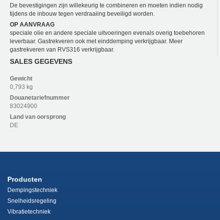
De bevestigingen zijn willekeurig te combineren en moeten indien nodig
tijdens de inbouw tegen verdraaiing beveiligd worden.
OP AANVRAAG
speciale olie en andere speciale uitvoeringen evenals overig toebehoren
leverbaar. Gastrekveren ook met einddemping verkrijgbaar. Meer
gastrekveren van RVS316 verkrijgbaar.
SALES GEGEVENS
Gewicht
0,793 kg
Douanetariefnummer
83024900
Land van oorsprong
DE
Producten
Dempingstechniek
Snelheidsregeling
Vibratietechniek