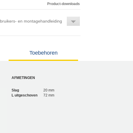
Product-downloads
bruikers- en montagehandleiding
Toebehoren
AFMETINGEN
Slag
20 mm
L uitgeschoven
72 mm