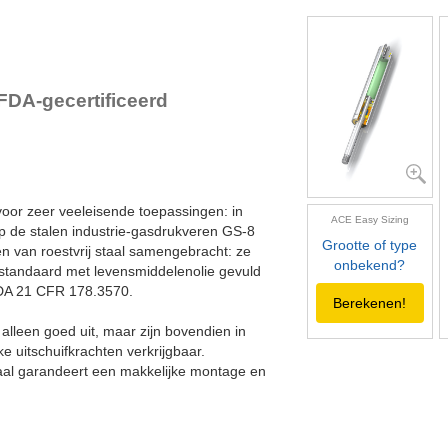
GS-22-VA
GS-28-VA
GS-40-VA
FDA-gecertificeerd
oor zeer veeleisende toepassingen: in
ACE Easy Sizing
p de stalen industrie-gasdrukveren GS-8
Grootte of type
en van roestvrij staal samengebracht: ze
onbekend?
n standaard met levensmiddelenolie gevuld
FDA 21 CFR 178.3570.
Berekenen!
alleen goed uit, maar zijn bovendien in
e uitschuifkrachten verkrijgbaar.
staal garandeert een makkelijke montage en