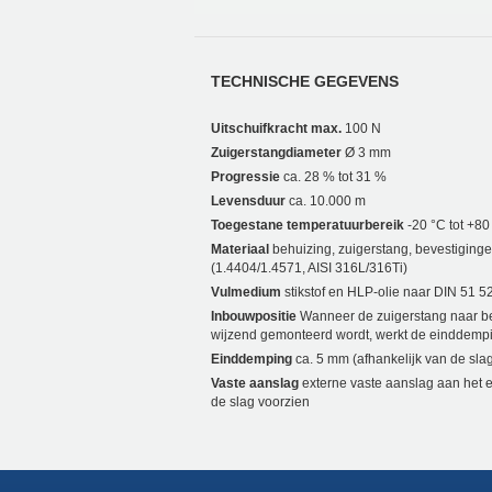
TECHNISCHE GEGEVENS
Uitschuifkracht max.
100 N
Zuigerstangdiameter
Ø 3 mm
Progressie
ca. 28 % tot 31 %
Levensduur
ca. 10.000 m
Toegestane temperatuurbereik
-20 °C tot +80
Materiaal
behuizing, zuigerstang, bevestiging
(1.4404/1.4571, AISI 316L/316Ti)
Vulmedium
stikstof en HLP-olie naar DIN 51 52
Inbouwpositie
Wanneer de zuigerstang naar 
wijzend gemonteerd wordt, werkt de einddemp
Einddemping
ca. 5 mm (afhankelijk van de sla
Vaste aanslag
externe vaste aanslag aan het 
de slag voorzien