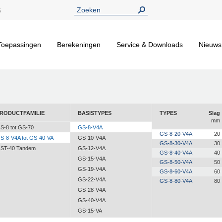
5
Toepassingen
Berekeningen
Service & Downloads
Nieuws
RODUCTFAMILIE
BASISTYPES
TYPES
Slag
mm
S-8 tot GS-70
GS-8-V4A
GS-8-20-V4A
20
S-8-V4A tot GS-40-VA
GS-10-V4A
GS-8-30-V4A
30
ST-40 Tandem
GS-12-V4A
GS-8-40-V4A
40
GS-15-V4A
GS-8-50-V4A
50
GS-19-V4A
GS-8-60-V4A
60
GS-22-V4A
GS-8-80-V4A
80
GS-28-V4A
GS-40-V4A
GS-15-VA
GS-19-VA