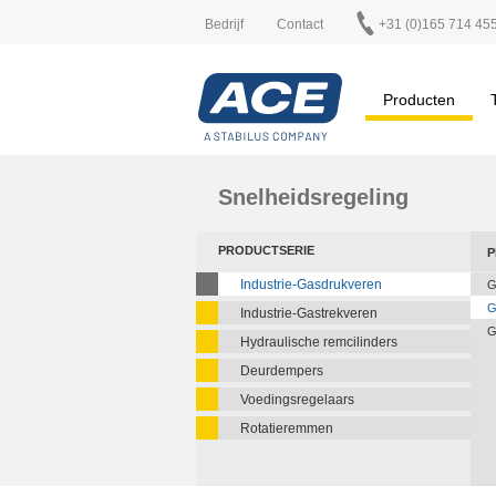
Bedrijf
Contact
+31 (0)165 714 45
Producten
Snelheidsregeling
PRODUCTSERIE
P
Industrie-Gasdrukveren
G
G
Industrie-Gastrekveren
G
Hydraulische remcilinders
Deurdempers
Voedingsregelaars
Rotatieremmen