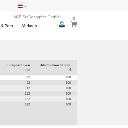
ACE Stoßdämpfer GmbH
0
0
Winkelwagen
items
 & Pers
Verkoop
L uitgeschoven
Uitschuifkracht max.
mm
N
72
100
92
100
112
100
132
100
152
100
192
100