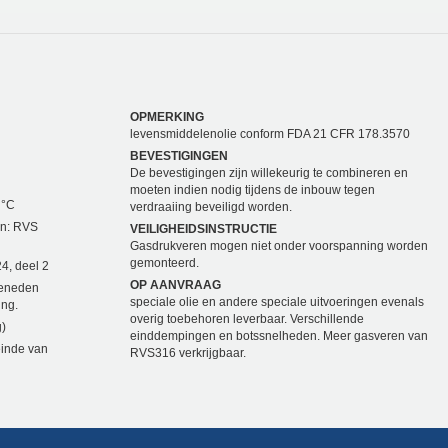
OPMERKING
levensmiddelenolie conform FDA 21 CFR 178.3570
BEVESTIGINGEN
De bevestigingen zijn willekeurig te combineren en
moeten indien nodig tijdens de inbouw tegen
 °C
verdraaiing beveiligd worden.
en: RVS
VEILIGHEIDSINSTRUCTIE
Gasdrukveren mogen niet onder voorspanning worden
gemonteerd.
4, deel 2
OP AANVRAAG
beneden
speciale olie en andere speciale uitvoeringen evenals
ing.
overig toebehoren leverbaar. Verschillende
g)
einddempingen en botssnelheden. Meer gasveren van
einde van
RVS316 verkrijgbaar.