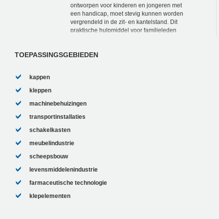
ontworpen voor kinderen en jongeren met
een handicap, moet stevig kunnen worden
vergrendeld in de zit- en kantelstand. Dit
praktische hulpmiddel voor familieleden
en verzorgers heeft de zogenaamde tilt-in-
spa...
TOEPASSINGSGEBIEDEN
kappen
kleppen
machinebehuizingen
transportinstallaties
schakelkasten
meubelindustrie
scheepsbouw
levensmiddelenindustrie
farmaceutische technologie
klepelementen