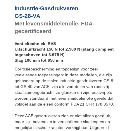
GS-28-600-VA
600
GS-28-VA
Industrie-Gasdrukveren
GS-28-650-VA
650
GS-40-VA
GS-28-VA
Met levensmiddelenolie, FDA-
gecertificeerd
Ventieltechniek, RVS
Uitschuifkracht 150 N tot 2.500 N (stang compleet
ingeschoven tot 3.975 N)
Slag 100 mm tot 650 mm
Corrosiebescherming en topdesign voor zeer
veeleisende toepassingen: in deze modellen, die zijn
gebaseerd op de stalen industrie-gasdrukveren GS-8
tot GS-40 van ACE, zijn alle voordelen van roestvrij
staal samengebracht: ze glanzen en zijn roestvrij. Ze
worden standaard met levensmiddelenolie gevuld dat
voldoet aan de eisen conform FDA 21 CFR 178.3570.
Deze ACE gasdrukveren zien er niet alleen goed uit,
maar zijn bovendien in verschillende slaglengtes en
mogelijke uitschuifkrachten verkrijgbaar. Uitgebreid