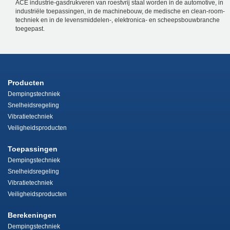
ACE industrie-gasdrukveren van roestvrij staal worden in de automotive, in
industriële toepassingen, in de machinebouw, de medische en clean-room-
techniek en in de levensmiddelen-, elektronica- en scheepsbouwbranche
toegepast.
Producten
Dempingstechniek
Snelheidsregeling
Vibratietechniek
Veiligheidsproducten
Toepassingen
Dempingstechniek
Snelheidsregeling
Vibratietechniek
Veiligheidsproducten
Berekeningen
Dempingstechniek