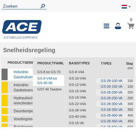
0
0
Wink
Toggle
i
Nav
Snelheidsregeling
PRODUCTSERIE
PRODUCTFAMILIE
BASISTYPES
TYPES
Slag
mm
Industrie-
GS-8 tot GS-70
GS-8-V4A
Gasdrukveren
GS-8-V4A tot
GS-10-V4A
GS-28-100-VA
100
GS-40-VA
Industrie-
GS-12-V4A
GS-28-150-VA
150
GST-40 Tandem
Gastrekveren
GS-15-V4A
GS-28-200-VA
200
GS-19-V4A
Hydraulische
GS-28-250-VA
250
remcilinders
GS-22-V4A
GS-28-300-VA
300
GS-28-350-VA
350
GS-28-V4A
Deurdempers
GS-28-400-VA
400
GS-40-V4A
Voedingsregelaars
GS-28-450-VA
450
GS-15-VA
Rotatieremmen
GS-28-500-VA
500
GS-19-VA
GS-28-550-VA
550
GS-22-VA