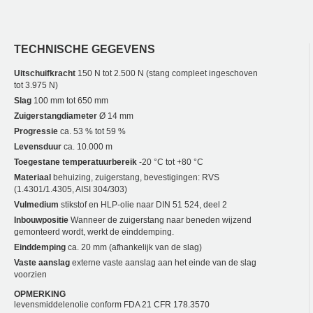
TECHNISCHE GEGEVENS
Uitschuifkracht
150 N tot 2.500 N (stang compleet ingeschoven
tot 3.975 N)
Slag
100 mm tot 650 mm
Zuigerstangdiameter
Ø 14 mm
Progressie
ca. 53 % tot 59 %
Levensduur
ca. 10.000 m
Toegestane temperatuurbereik
-20 °C tot +80 °C
Materiaal
behuizing, zuigerstang, bevestigingen: RVS
(1.4301/1.4305, AISI 304/303)
Vulmedium
stikstof en HLP-olie naar DIN 51 524, deel 2
Inbouwpositie
Wanneer de zuigerstang naar beneden wijzend
gemonteerd wordt, werkt de einddemping.
Einddemping
ca. 20 mm (afhankelijk van de slag)
Vaste aanslag
externe vaste aanslag aan het einde van de slag
voorzien
OPMERKING
levensmiddelenolie conform FDA 21 CFR 178.3570