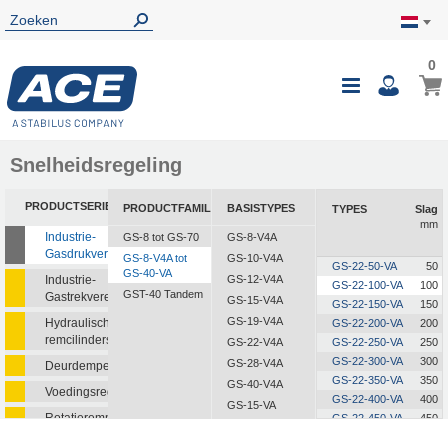
0
0
Wink
Toggle
i
Nav
Snelheidsregeling
PRODUCTSERIE
PRODUCTFAMILIE
BASISTYPES
TYPES
Slag
mm
Industrie-
GS-8 tot GS-70
GS-8-V4A
Gasdrukveren
GS-8-V4A tot
GS-10-V4A
GS-22-50-VA
50
GS-40-VA
Industrie-
GS-12-V4A
GS-22-100-VA
100
GST-40 Tandem
Gastrekveren
GS-15-V4A
GS-22-150-VA
150
GS-19-V4A
Hydraulische
GS-22-200-VA
200
remcilinders
GS-22-V4A
GS-22-250-VA
250
GS-22-300-VA
300
GS-28-V4A
Deurdempers
GS-22-350-VA
350
GS-40-V4A
Voedingsregelaars
GS-22-400-VA
400
GS-15-VA
Rotatieremmen
GS-22-450-VA
450
GS-19-VA
GS-22-500-VA
500
GS-22-VA