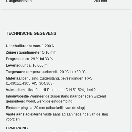
L uitgeschoven
264 mm
TECHNISCHE GEGEVENS
Uitschuifkracht max.
1.200 N
Zuigerstangdiameter
Ø 10 mm
Progressie
ca. 29 % tot 33 %
Levensduur
ca. 10.000 m
Toegestane temperatuurbereik
-20 °C tot +80 °C
Materiaal
behuizing, zuigerstang, bevestigingen: RVS
(1.4301/1.4305, AISI 304/303)
Vulmedium
stikstof en HLP-olie naar DIN 51 524, deel 2
Inbouwpositie
Wanneer de zuigerstang naar beneden wijzend
gemonteerd wordt, werkt de einddemping.
Einddemping
ca. 20 mm (afhankelijk van de slag)
Vaste aanslag
externe vaste aanslag aan het einde van de slag
voorzien
OPMERKING