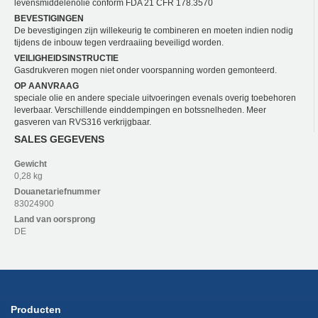
levensmiddelenolie conform FDA 21 CFR 178.3570
BEVESTIGINGEN
De bevestigingen zijn willekeurig te combineren en moeten indien nodig
tijdens de inbouw tegen verdraaiing beveiligd worden.
VEILIGHEIDSINSTRUCTIE
Gasdrukveren mogen niet onder voorspanning worden gemonteerd.
OP AANVRAAG
speciale olie en andere speciale uitvoeringen evenals overig toebehoren
leverbaar. Verschillende einddempingen en botssnelheden. Meer
gasveren van RVS316 verkrijgbaar.
SALES GEGEVENS
Gewicht
0,28 kg
Douanetariefnummer
83024900
Land van oorsprong
DE
Producten