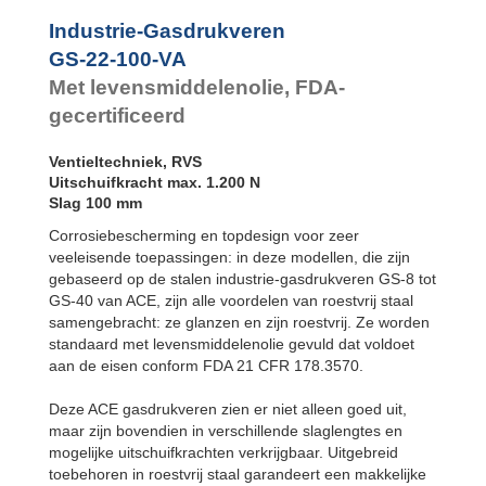
GS-22-550-VA
550
GS-28-VA
Industrie-Gasdrukveren
GS-22-600-VA
600
GS-40-VA
GS-22-650-VA
650
GS-22-100-VA
GS-22-700-VA
700
Met levensmiddelenolie, FDA-
gecertificeerd
Ventieltechniek, RVS
Uitschuifkracht max. 1.200 N
Slag 100 mm
Corrosiebescherming en topdesign voor zeer
veeleisende toepassingen: in deze modellen, die zijn
gebaseerd op de stalen industrie-gasdrukveren GS-8 tot
GS-40 van ACE, zijn alle voordelen van roestvrij staal
samengebracht: ze glanzen en zijn roestvrij. Ze worden
standaard met levensmiddelenolie gevuld dat voldoet
aan de eisen conform FDA 21 CFR 178.3570.
Deze ACE gasdrukveren zien er niet alleen goed uit,
maar zijn bovendien in verschillende slaglengtes en
mogelijke uitschuifkrachten verkrijgbaar. Uitgebreid
toebehoren in roestvrij staal garandeert een makkelijke