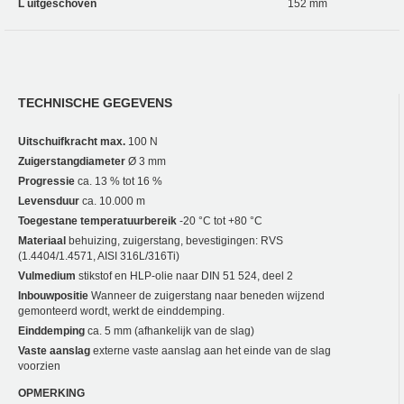
L uitgeschoven
152 mm
TECHNISCHE GEGEVENS
Uitschuifkracht max.
100 N
Zuigerstangdiameter
Ø 3 mm
Progressie
ca. 13 % tot 16 %
Levensduur
ca. 10.000 m
Toegestane temperatuurbereik
-20 °C tot +80 °C
Materiaal
behuizing, zuigerstang, bevestigingen: RVS
(1.4404/1.4571, AISI 316L/316Ti)
Vulmedium
stikstof en HLP-olie naar DIN 51 524, deel 2
Inbouwpositie
Wanneer de zuigerstang naar beneden wijzend
gemonteerd wordt, werkt de einddemping.
Einddemping
ca. 5 mm (afhankelijk van de slag)
Vaste aanslag
externe vaste aanslag aan het einde van de slag
voorzien
OPMERKING