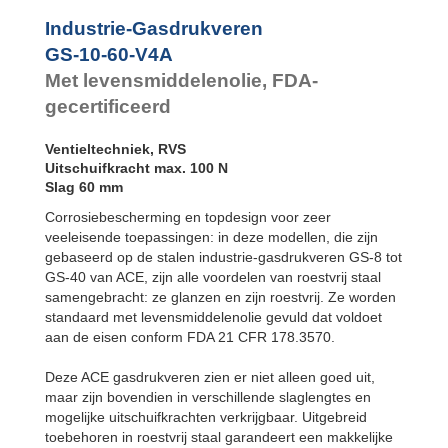
GS-28-VA
Industrie-Gasdrukveren
GS-40-VA
GS-10-60-V4A
Met levensmiddelenolie, FDA-
gecertificeerd
Ventieltechniek, RVS
Uitschuifkracht max. 100 N
Slag 60 mm
Corrosiebescherming en topdesign voor zeer
veeleisende toepassingen: in deze modellen, die zijn
gebaseerd op de stalen industrie-gasdrukveren GS-8 tot
GS-40 van ACE, zijn alle voordelen van roestvrij staal
samengebracht: ze glanzen en zijn roestvrij. Ze worden
standaard met levensmiddelenolie gevuld dat voldoet
aan de eisen conform FDA 21 CFR 178.3570.
Deze ACE gasdrukveren zien er niet alleen goed uit,
maar zijn bovendien in verschillende slaglengtes en
mogelijke uitschuifkrachten verkrijgbaar. Uitgebreid
toebehoren in roestvrij staal garandeert een makkelijke