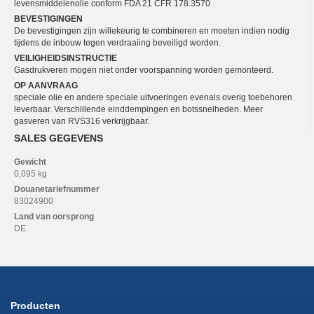
levensmiddelenolie conform FDA 21 CFR 178.3570
BEVESTIGINGEN
De bevestigingen zijn willekeurig te combineren en moeten indien nodig
tijdens de inbouw tegen verdraaiing beveiligd worden.
VEILIGHEIDSINSTRUCTIE
Gasdrukveren mogen niet onder voorspanning worden gemonteerd.
OP AANVRAAG
speciale olie en andere speciale uitvoeringen evenals overig toebehoren
leverbaar. Verschillende einddempingen en botssnelheden. Meer
gasveren van RVS316 verkrijgbaar.
SALES GEGEVENS
Gewicht
0,095 kg
Douanetariefnummer
83024900
Land van oorsprong
DE
Producten