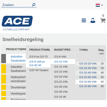
0
0
Wink
Toggle
i
Nav
Snelheidsregeling
PRODUCTSERIE
PRODUCTFAMILIE
BASISTYPES
TYPES
Slag
mm
u
Industrie-
GS-8 tot GS-70
GS-8-V4A
Gasdrukveren
GS-8-V4A tot
GS-10-V4A
GS-10-20-V4A
20
GS-40-VA
Industrie-
GS-12-V4A
GS-10-30-V4A
30
GST-40 Tandem
Gastrekveren
GS-15-V4A
GS-10-40-V4A
40
GS-19-V4A
Hydraulische
GS-10-50-V4A
50
remcilinders
GS-22-V4A
GS-10-60-V4A
60
GS-10-80-V4A
80
GS-28-V4A
Deurdempers
GS-40-V4A
Voedingsregelaars
GS-15-VA
Rotatieremmen
GS-19-VA
GS-22-VA