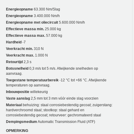
Energieopname
63.300 Nm/Slag
Energieopname
3.400.000 Nm/h
Energieopname met oliecircuit
5.600.000 Nm/h
Effectieve massa min.
25.000 kg
Effectieve massa max.
57.000 kg
Hardheid
-7
Veerkracht min.
310 N
Veerkracht max.
1.000 N
Retourtijd
2,3 s
Botssnelheid
0,3 m/s tot 5 m/s. Afwijkende snelheden op
aanvraag.
Toegestane temperatuurbereik
-12 °C tot +66 °C. Afwijkende
temperaturen op aanvraag.
Inbouwpositie
willekeurig
Vaste aanslag
2,5 mm tot 3 mm vóór einde slag voorzien
Materiaal
behuizing: staal corrosiebestendig gecoat; zuigerstang:
hardverchroomd staal; stootkop: staal gehard en
corrosiebestendig gecoat; retourveer: gechromateerd staal
Dempingsmedium
Automatic Transmission Fluid (ATF)
OPMERKING