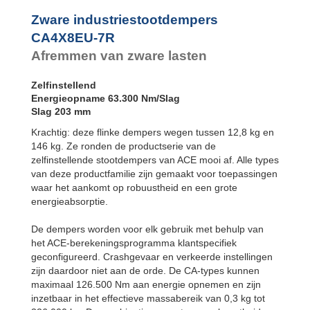
CA4EU-F Flens
voorzijde
Zware industriestootdempers
CA4EU-R Flens
CA4X8EU-7R
achterzijde
Afremmen van zware lasten
CA4EU-FRP
Tweezijdig 6x
tapgat
Zelfinstellend
CA4EU-S
Energieopname 63.300 Nm/Slag
Voetbevestiging
Slag 203 mm
Krachtig: deze flinke dempers wegen tussen 12,8 kg en
146 kg. Ze ronden de productserie van de
zelfinstellende stootdempers van ACE mooi af. Alle types
van deze productfamilie zijn gemaakt voor toepassingen
waar het aankomt op robuustheid en een grote
energieabsorptie.
De dempers worden voor elk gebruik met behulp van
het ACE-berekeningsprogramma klantspecifiek
geconfigureerd. Crashgevaar en verkeerde instellingen
zijn daardoor niet aan de orde. De CA-types kunnen
maximaal 126.500 Nm aan energie opnemen en zijn
inzetbaar in het effectieve massabereik van 0,3 kg tot