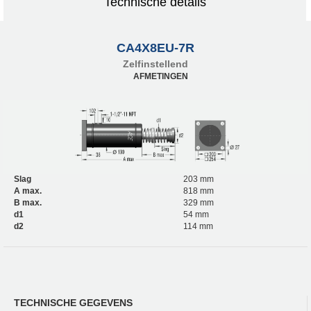
Technische details
CA4X8EU-7R
Zelfinstellend
AFMETINGEN
Slag
203 mm
A max.
818 mm
B max.
329 mm
d1
54 mm
d2
114 mm
TECHNISCHE GEGEVENS