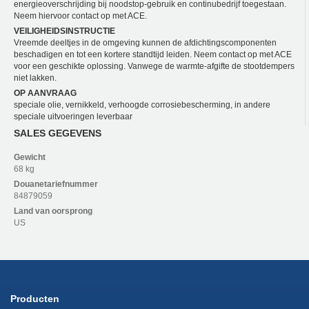
energieoverschrijding bij noodstop-gebruik en continubedrijf toegestaan.
Neem hiervoor contact op met ACE.
VEILIGHEIDSINSTRUCTIE
Vreemde deeltjes in de omgeving kunnen de afdichtingscomponenten
beschadigen en tot een kortere standtijd leiden. Neem contact op met ACE
voor een geschikte oplossing. Vanwege de warmte-afgifte de stootdempers
niet lakken.
OP AANVRAAG
speciale olie, vernikkeld, verhoogde corrosiebescherming, in andere
speciale uitvoeringen leverbaar
SALES GEGEVENS
Gewicht
68 kg
Douanetariefnummer
84879059
Land van oorsprong
US
Producten