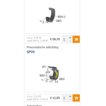
1
-
9
st.
€ 56,76
€ 56,76
vanaf
100
st.
€ 49,95
Pneumatische afdichting
SP20
1
-
9
st.
€ 11,55
€ 11,55
vanaf
100
st.
€ 10,16