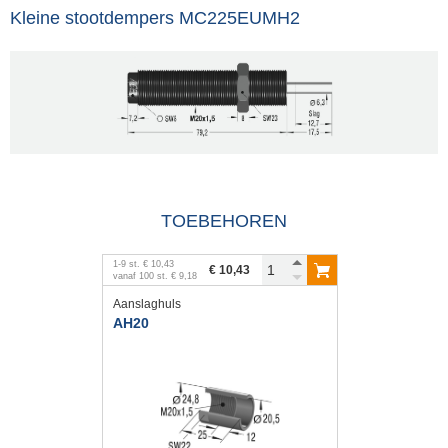
Kleine stootdempers MC225EUMH2
TOEBEHOREN
1
-
9
st.
€ 10,43
€ 10,43
vanaf
100
st.
€ 9,18
Aanslaghuls
AH20