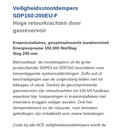
Flens
Veiligheidsstootdempers
achterzijde
SDP160-200EU-F
SDP120EU-F
Flens voorzijde
Hoge retourkrachten door
SDP120EU-R
Flens
gasreservoir
achterzijde
SDP160EU-F
Kraaninstallaties, geoptimaliseerde karakteristiek
Flens voorzijde
Energieopname 182.000 Nm/Slag
SDP160EU-R
Slag 200 mm
Flens
achterzijde
Betrouwbaar: de noodstoppers uit de grote
productfamilie SDP63 tot SDP160 beschikken over
binnenliggende systeemafdichtingen. Zelfs vuil of
beschadigingen aan de zuigerstang leiden niet tot
lekkages of uitval. Dankzij de gecomprimeerde
gasreservoirs zijn retourkrachten tot 100 kN haalbaar,
waardoor bijv. toepassingen in kraaninstallaties met
meerdere bruggen veiliger worden. Ook het
demperelement en de robuuste, ruim bemeten
geleidingen zijn ontwikkeld voor zware belastingen.
Zoals bij alle ACE veiligheidsstootdempers wordt de