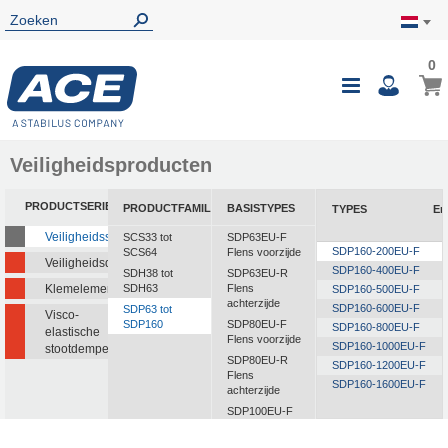
0
0
Wink
Toggle
i
Nav
Veiligheidsproducten
PRODUCTSERIE
PRODUCTFAMILIE
BASISTYPES
TYPES
En
Veiligheidsstootdempers
SCS33 tot
SDP63EU-F
SDP160-200EU-F
SCS64
Flens voorzijde
Veiligheidsdempers
SDP160-400EU-F
SDH38 tot
SDP63EU-R
Klemelementen
SDH63
Flens
SDP160-500EU-F
achterzijde
SDP160-600EU-F
SDP63 tot
Visco-
SDP160
SDP80EU-F
SDP160-800EU-F
elastische
Flens voorzijde
SDP160-1000EU-F
stootdempers
SDP80EU-R
SDP160-1200EU-F
Flens
SDP160-1600EU-F
achterzijde
SDP100EU-F
Flens voorzijde
SDP100EU-R