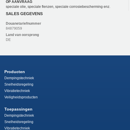
OP AANVRAAG
speciale olie, speciale flenzen, speciale corrosiebescherming enz.
SALES GEGEVENS
Douanetariefnummer
84879059
Land van oorsprong
DE
Producten
Dempingstechniek
Snelheidsregeling
Vibratietechniek
Veiligheidsproducten
Toepassingen
Dempingstechniek
Snelheidsregeling
Vibratietechniek