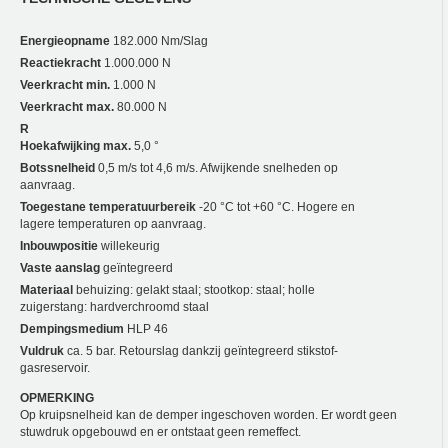
Energieopname
182.000 Nm/Slag
Reactiekracht
1.000.000 N
Veerkracht min.
1.000 N
Veerkracht max.
80.000 N
R
Hoekafwijking max.
5,0 °
Botssnelheid
0,5 m/s tot 4,6 m/s. Afwijkende snelheden op
aanvraag.
Toegestane temperatuurbereik
-20 °C tot +60 °C. Hogere en
lagere temperaturen op aanvraag.
Inbouwpositie
willekeurig
Vaste aanslag
geïntegreerd
Materiaal
behuizing: gelakt staal; stootkop: staal; holle
zuigerstang: hardverchroomd staal
Dempingsmedium
HLP 46
Vuldruk
ca. 5 bar. Retourslag dankzij geïntegreerd stikstof-
gasreservoir.
OPMERKING
Op kruipsnelheid kan de demper ingeschoven worden. Er wordt geen
stuwdruk opgebouwd en er ontstaat geen remeffect.