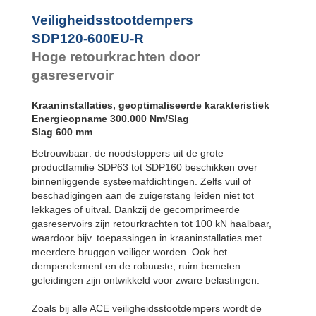
Flens
Veiligheidsstootdempers
achterzijde
SDP120-600EU-R
SDP120EU-F
Flens voorzijde
Hoge retourkrachten door
SDP120EU-R
Flens
gasreservoir
achterzijde
SDP160EU-F
Kraaninstallaties, geoptimaliseerde karakteristiek
Flens voorzijde
Energieopname 300.000 Nm/Slag
SDP160EU-R
Slag 600 mm
Flens
achterzijde
Betrouwbaar: de noodstoppers uit de grote
productfamilie SDP63 tot SDP160 beschikken over
binnenliggende systeemafdichtingen. Zelfs vuil of
beschadigingen aan de zuigerstang leiden niet tot
lekkages of uitval. Dankzij de gecomprimeerde
gasreservoirs zijn retourkrachten tot 100 kN haalbaar,
waardoor bijv. toepassingen in kraaninstallaties met
meerdere bruggen veiliger worden. Ook het
demperelement en de robuuste, ruim bemeten
geleidingen zijn ontwikkeld voor zware belastingen.
Zoals bij alle ACE veiligheidsstootdempers wordt de