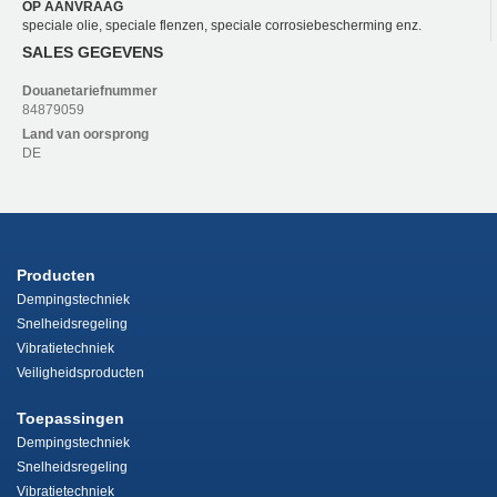
OP AANVRAAG
speciale olie, speciale flenzen, speciale corrosiebescherming enz.
SALES GEGEVENS
Douanetariefnummer
84879059
Land van oorsprong
DE
Producten
Dempingstechniek
Snelheidsregeling
Vibratietechniek
Veiligheidsproducten
Toepassingen
Dempingstechniek
Snelheidsregeling
Vibratietechniek