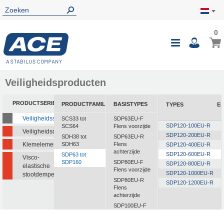
0
0
Wink
Toggle
i
Nav
Veiligheidsproducten
PRODUCTSERIE
PRODUCTFAMILIE
BASISTYPES
TYPES
En
Veiligheidsstootdempers
SCS33 tot
SDP63EU-F
SDP120-100EU-R
SCS64
Flens voorzijde
Veiligheidsdempers
SDP120-200EU-R
SDH38 tot
SDP63EU-R
Klemelementen
SDH63
Flens
SDP120-400EU-R
achterzijde
SDP120-600EU-R
SDP63 tot
Visco-
SDP160
SDP80EU-F
SDP120-800EU-R
elastische
Flens voorzijde
SDP120-1000EU-R
stootdempers
SDP80EU-R
SDP120-1200EU-R
Flens
achterzijde
SDP100EU-F
Flens voorzijde
SDP100EU-R