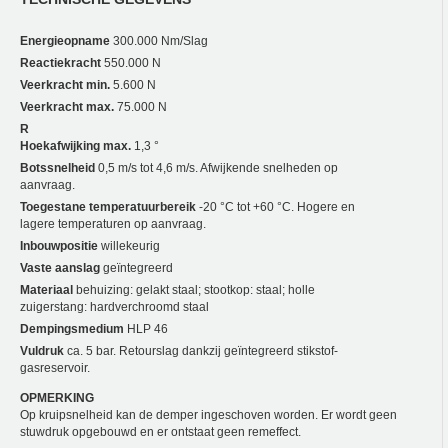
Energieopname
300.000 Nm/Slag
Reactiekracht
550.000 N
Veerkracht min.
5.600 N
Veerkracht max.
75.000 N
R
Hoekafwijking max.
1,3 °
Botssnelheid
0,5 m/s tot 4,6 m/s. Afwijkende snelheden op
aanvraag.
Toegestane temperatuurbereik
-20 °C tot +60 °C. Hogere en
lagere temperaturen op aanvraag.
Inbouwpositie
willekeurig
Vaste aanslag
geïntegreerd
Materiaal
behuizing: gelakt staal; stootkop: staal; holle
zuigerstang: hardverchroomd staal
Dempingsmedium
HLP 46
Vuldruk
ca. 5 bar. Retourslag dankzij geïntegreerd stikstof-
gasreservoir.
OPMERKING
Op kruipsnelheid kan de demper ingeschoven worden. Er wordt geen
stuwdruk opgebouwd en er ontstaat geen remeffect.