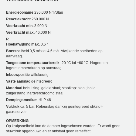
Energieopname
236.000 Nm/Slag
Reactiekracht
260.000 N
Veerkracht min.
3.900 N
Veerkracht max.
46.000 N
R
Hoekafwijking max.
0,6 °
Botssnelheid
0,5 m/s tot 4,6 m/s. Afwijkende snelheden op
aanvraag.
Toegestane temperatuurbereik
-20 °C tot +60 °C. Hogere en
lagere temperaturen op aanvraag.
Inbouwpositie
willekeurig
Vaste aanslag
geïntegreerd
Materiaal
behuizing: gelakt staal; stootkop: staal; holle
zuigerstang: hardverchroomd staal
Dempingsmedium
HLP 46
Vuldruk
ca. 5 bar. Retourslag dankzij geïntegreerd stikstof-
gasreservoir.
OPMERKING
Op kruipsnelheid kan de demper ingeschoven worden. Er wordt geen
stuwdruk opgebouwd en er ontstaat geen remeffect.