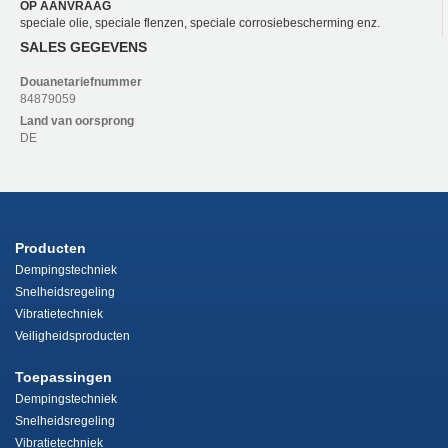
OP AANVRAAG
speciale olie, speciale flenzen, speciale corrosiebescherming enz.
SALES GEGEVENS
Douanetariefnummer
84879059
Land van oorsprong
DE
Producten
Dempingstechniek
Snelheidsregeling
Vibratietechniek
Veiligheidsproducten
Toepassingen
Dempingstechniek
Snelheidsregeling
Vibratietechniek