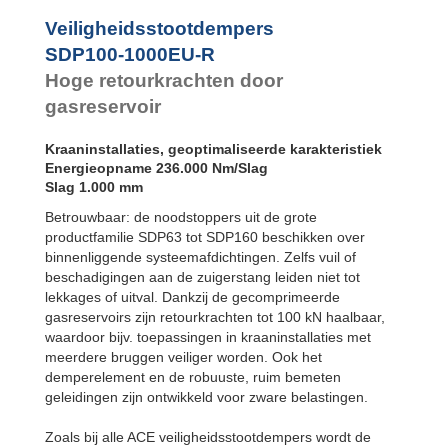
Flens
Veiligheidsstootdempers
achterzijde
SDP100-1000EU-R
SDP120EU-F
Flens voorzijde
Hoge retourkrachten door
SDP120EU-R
Flens
gasreservoir
achterzijde
SDP160EU-F
Kraaninstallaties, geoptimaliseerde karakteristiek
Flens voorzijde
Energieopname 236.000 Nm/Slag
SDP160EU-R
Slag 1.000 mm
Flens
achterzijde
Betrouwbaar: de noodstoppers uit de grote
productfamilie SDP63 tot SDP160 beschikken over
binnenliggende systeemafdichtingen. Zelfs vuil of
beschadigingen aan de zuigerstang leiden niet tot
lekkages of uitval. Dankzij de gecomprimeerde
gasreservoirs zijn retourkrachten tot 100 kN haalbaar,
waardoor bijv. toepassingen in kraaninstallaties met
meerdere bruggen veiliger worden. Ook het
demperelement en de robuuste, ruim bemeten
geleidingen zijn ontwikkeld voor zware belastingen.
Zoals bij alle ACE veiligheidsstootdempers wordt de