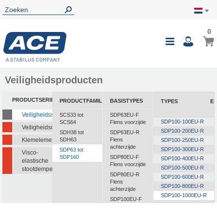
0
0
Wink
Toggle
i
Nav
Veiligheidsproducten
PRODUCTSERIE
PRODUCTFAMILIE
BASISTYPES
TYPES
En
Veiligheidsstootdempers
SCS33 tot
SDP63EU-F
SDP100-100EU-R
SCS64
Flens voorzijde
Veiligheidsdempers
SDP100-200EU-R
SDH38 tot
SDP63EU-R
Klemelementen
SDH63
Flens
SDP100-250EU-R
achterzijde
SDP100-300EU-R
SDP63 tot
Visco-
SDP160
SDP80EU-F
SDP100-400EU-R
elastische
Flens voorzijde
SDP100-500EU-R
stootdempers
SDP80EU-R
SDP100-600EU-R
Flens
SDP100-800EU-R
achterzijde
SDP100-1000EU-R
SDP100EU-F
Flens voorzijde
SDP100EU-R