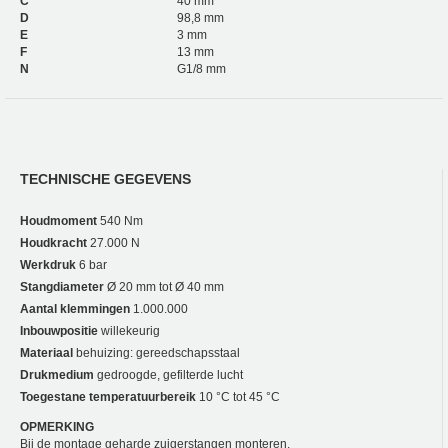
C
40 mm
D
98,8 mm
E
3 mm
F
13 mm
N
G1/8 mm
TECHNISCHE GEGEVENS
Houdmoment
540 Nm
Houdkracht
27.000 N
Werkdruk
6 bar
Stangdiameter
Ø 20 mm tot Ø 40 mm
Aantal klemmingen
1.000.000
Inbouwpositie
willekeurig
Materiaal
behuizing: gereedschapsstaal
Drukmedium
gedroogde, gefilterde lucht
Toegestane temperatuurbereik
10 °C tot 45 °C
OPMERKING
Bij de montage geharde zuigerstangen monteren.