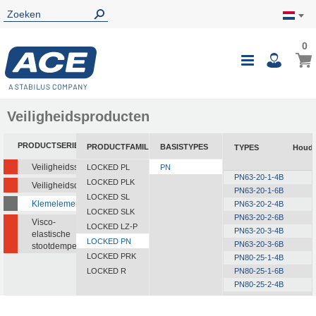
0
0
Wink
Toggle
i
Nav
Veiligheidsproducten
PRODUCTSERIE
PRODUCTFAMILIE
BASISTYPES
TYPES
Houdk
Veiligheidsstootdempers
LOCKED PL
PN
PN63-20-1-4B
LOCKED PLK
Veiligheidsdempers
PN63-20-1-6B
LOCKED SL
Klemelementen
PN63-20-2-4B
LOCKED SLK
PN63-20-2-6B
Visco-
LOCKED LZ-P
PN63-20-3-4B
elastische
LOCKED PN
PN63-20-3-6B
stootdempers
LOCKED PRK
PN80-25-1-4B
LOCKED R
PN80-25-1-6B
PN80-25-2-4B
PN80-25-2-6B
PN80-25-3-4B