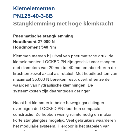
PN80-25-3-6B
Klemelementen
PN125-40-1-4B
PN125-40-3-6B
PN125-40-1-6B
PN125-40-2-4B
Stangklemming met hoge klemkracht
PN125-40-2-6B
PN125-40-3-4B
Pneumatische stangklemming
PN125-40-3-6B
Houdkracht 27.000 N
Houdmoment 540 Nm
Klemmen meteen bij uitval van pneumatische druk: de
klemelementen LOCKED PN zijn geschikt voor stangen
met diameters van 20 mm tot 40 mm en absorberen de
krachten zowel axiaal als rotatief. Met houdkrachten van
maximaal 36.000 N bereiken resp. overtreffen ze de
waarden van hydraulische klemmingen. De
systeemkosten zijn daarentegen geringer.
Naast het klemmen in beide bewegingsrichtingen
overtuigen de LOCKED PN door hun compacte
constructie. Ze hebben weinig ruimte nodig en maken
korte stanglengtes mogelijk. Veel gebruikers waarderen
het modulaire systeem. Hierdoor is het stapelen van