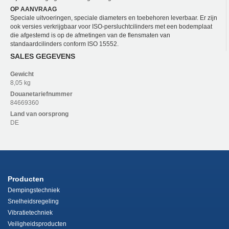
OP AANVRAAG
Speciale uitvoeringen, speciale diameters en toebehoren leverbaar. Er zijn
ook versies verkrijgbaar voor ISO-persluchtcilinders met een bodemplaat
die afgestemd is op de afmetingen van de flensmaten van
standaardcilinders conform ISO 15552.
SALES GEGEVENS
Gewicht
8,05 kg
Douanetariefnummer
84669360
Land van oorsprong
DE
Producten
Dempingstechniek
Snelheidsregeling
Vibratietechniek
Veiligheidsproducten