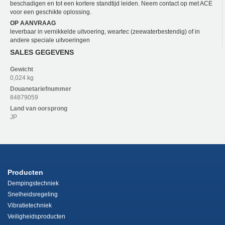
beschadigen en tot een kortere standtijd leiden. Neem contact op met ACE
voor een geschikte oplossing.
OP AANVRAAG
leverbaar in vernikkelde uitvoering, weartec (zeewaterbestendig) of in
andere speciale uitvoeringen
SALES GEGEVENS
Gewicht
0,024 kg
Douanetariefnummer
84879059
Land van oorsprong
JP
Producten
Dempingstechniek
Snelheidsregeling
Vibratietechniek
Veiligheidsproducten