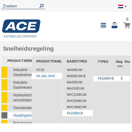
0
0
Wink
Toggle
i
Nav
Snelheidsregeling
PRODUCTSERIE
PRODUCTFAMILIE
BASISTYPES
TYPES
Slag
Druk
mm
Industrie-
VC25
MA30EUM
Gasdrukveren
FA, MA, MVC
MA50EUM-B
FA1008V-B
8
Industrie-
MA35EUM
Gastrekveren
MA150EUM
MVC225EUM
Hydraulische
remcilinders
MVC600EUM
MVC900EUM
Deurdempers
FA1008V-B
Voedingsregelaars
Rotatieremmen