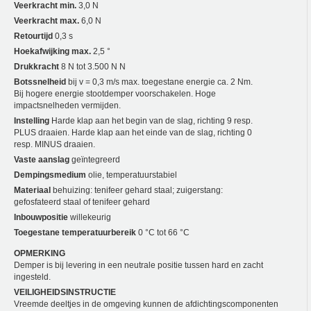
Veerkracht min.
3,0 N
Veerkracht max.
6,0 N
Retourtijd
0,3 s
Hoekafwijking max.
2,5 °
Drukkracht
8 N tot 3.500 N N
Botssnelheid
bij v = 0,3 m/s max. toegestane energie ca. 2 Nm.
Bij hogere energie stootdemper voorschakelen. Hoge
impactsnelheden vermijden.
Instelling
Harde klap aan het begin van de slag, richting 9 resp.
PLUS draaien. Harde klap aan het einde van de slag, richting 0
resp. MINUS draaien.
Vaste aanslag
geïntegreerd
Dempingsmedium
olie, temperatuurstabiel
Materiaal
behuizing: tenifeer gehard staal; zuigerstang:
gefosfateerd staal of tenifeer gehard
Inbouwpositie
willekeurig
Toegestane temperatuurbereik
0 °C tot 66 °C
OPMERKING
Demper is bij levering in een neutrale positie tussen hard en zacht
ingesteld.
VEILIGHEIDSINSTRUCTIE
Vreemde deeltjes in de omgeving kunnen de afdichtingscomponenten