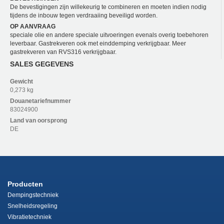
De bevestigingen zijn willekeurig te combineren en moeten indien nodig
tijdens de inbouw tegen verdraaiing beveiligd worden.
OP AANVRAAG
speciale olie en andere speciale uitvoeringen evenals overig toebehoren
leverbaar. Gastrekveren ook met einddemping verkrijgbaar. Meer
gastrekveren van RVS316 verkrijgbaar.
SALES GEGEVENS
Gewicht
0,273 kg
Douanetariefnummer
83024900
Land van oorsprong
DE
Producten
Dempingstechniek
Snelheidsregeling
Vibratietechniek