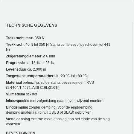
TECHNISCHE GEGEVENS
Trekkracht max.
350 N
Trekkracht
40 N tot 350 N (stang compleet uitgeschoven tot 441
N)
Zuigerstangdiameter
Ø 6 mm
Progressie
ca. 15 % tot 26 %
Levensduur
ca. 2.000 m
Toegestane temperatuurbereik
-20 °C tot +80 °C
Materiaal
behuizing, zuigerstang, bevestigingen: RVS
(1.4404/1.4571, AISI 316L/316Ti)
Vulmedium
stikstof
Inbouwpositie
met zuigerstang naar boven wijzend monteren
Einddemping
zonder demping. Voor de einddemping
dempingsmateriaal (bijv. TUBUS of SLAB) gebruiken.
Vaste aanslag
externe vaste aanslag aan het einde van de slag
voorzien
BEVESTIGINGEN