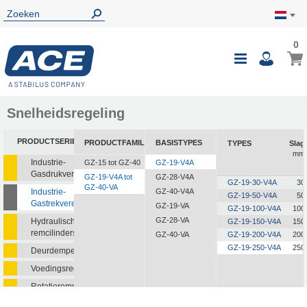
0
0
Wink
Toggle
i
Nav
Snelheidsregeling
PRODUCTSERIE
PRODUCTFAMILIE
BASISTYPES
TYPES
Slag
mm
Industrie-
GZ-15 tot GZ-40
GZ-19-V4A
Gasdrukveren
GZ-19-V4A tot
GZ-28-V4A
GZ-19-30-V4A
30
GZ-40-VA
Industrie-
GZ-40-V4A
GZ-19-50-V4A
50
Gastrekveren
GZ-19-VA
GZ-19-100-V4A
100
GZ-28-VA
Hydraulische
GZ-19-150-V4A
150
remcilinders
GZ-40-VA
GZ-19-200-V4A
200
GZ-19-250-V4A
250
Deurdempers
Voedingsregelaars
Rotatieremmen