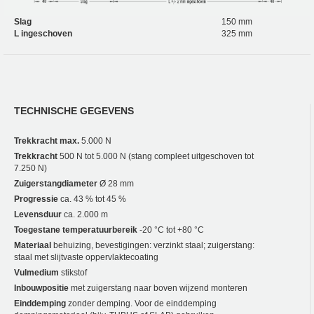
Slag
150 mm
L ingeschoven
325 mm
TECHNISCHE GEGEVENS
Trekkracht max.
5.000 N
Trekkracht
500 N tot 5.000 N (stang compleet uitgeschoven tot
7.250 N)
Zuigerstangdiameter
Ø 28 mm
Progressie
ca. 43 % tot 45 %
Levensduur
ca. 2.000 m
Toegestane temperatuurbereik
-20 °C tot +80 °C
Materiaal
behuizing, bevestigingen: verzinkt staal; zuigerstang:
staal met slijtvaste oppervlaktecoating
Vulmedium
stikstof
Inbouwpositie
met zuigerstang naar boven wijzend monteren
Einddemping
zonder demping. Voor de einddemping