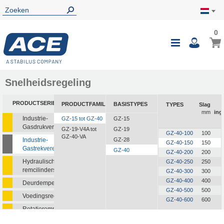
0
0
Wink
Toggle
i
Nav
Snelheidsregeling
PRODUCTSERIE
PRODUCTFAMILIE
BASISTYPES
TYPES
Slag
mm
ing
Industrie-
GZ-15 tot GZ-40
GZ-15
Gasdrukveren
GZ-19-V4A tot
GZ-19
GZ-40-100
100
GZ-40-VA
Industrie-
GZ-28
GZ-40-150
150
Gastrekveren
GZ-40
GZ-40-200
200
Hydraulische
GZ-40-250
250
remcilinders
GZ-40-300
300
GZ-40-400
400
Deurdempers
GZ-40-500
500
Voedingsregelaars
GZ-40-600
600
Rotatieremmen