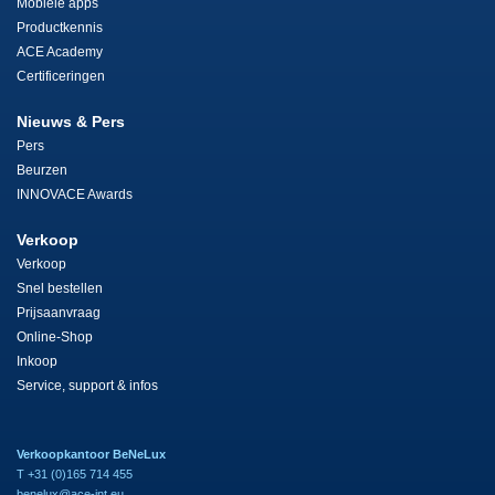
Mobiele apps
Productkennis
ACE Academy
Certificeringen
Nieuws & Pers
Pers
Beurzen
INNOVACE Awards
Verkoop
Verkoop
Snel bestellen
Prijsaanvraag
Online-Shop
Inkoop
Service, support & infos
Verkoopkantoor BeNeLux
T +31 (0)165 714 455
benelux@ace-int.eu