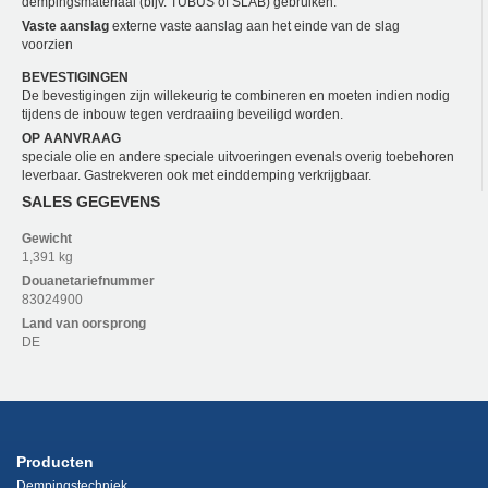
dempingsmateriaal (bijv. TUBUS of SLAB) gebruiken.
Vaste aanslag
externe vaste aanslag aan het einde van de slag
voorzien
BEVESTIGINGEN
De bevestigingen zijn willekeurig te combineren en moeten indien nodig
tijdens de inbouw tegen verdraaiing beveiligd worden.
OP AANVRAAG
speciale olie en andere speciale uitvoeringen evenals overig toebehoren
leverbaar. Gastrekveren ook met einddemping verkrijgbaar.
SALES GEGEVENS
Gewicht
1,391 kg
Douanetariefnummer
83024900
Land van oorsprong
DE
Producten
Dempingstechniek