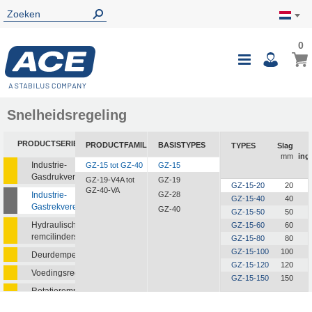
0
0
Wink
Toggle
i
Nav
Snelheidsregeling
PRODUCTSERIE
PRODUCTFAMILIE
BASISTYPES
TYPES
Slag
mm
ing
Industrie-
GZ-15 tot GZ-40
GZ-15
Gasdrukveren
GZ-19-V4A tot
GZ-19
GZ-15-20
20
GZ-40-VA
Industrie-
GZ-28
GZ-15-40
40
Gastrekveren
GZ-40
GZ-15-50
50
Hydraulische
GZ-15-60
60
remcilinders
GZ-15-80
80
GZ-15-100
100
Deurdempers
GZ-15-120
120
Voedingsregelaars
GZ-15-150
150
Rotatieremmen