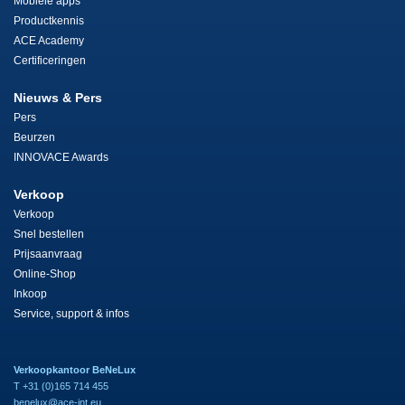
Mobiele apps
Productkennis
ACE Academy
Certificeringen
Nieuws & Pers
Pers
Beurzen
INNOVACE Awards
Verkoop
Verkoop
Snel bestellen
Prijsaanvraag
Online-Shop
Inkoop
Service, support & infos
Verkoopkantoor BeNeLux
T +31 (0)165 714 455
benelux@ace-int.eu