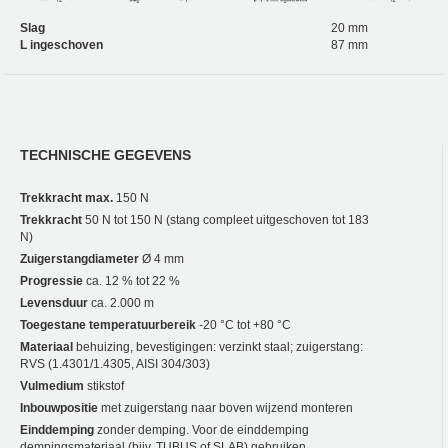
Slag
20 mm
L ingeschoven
87 mm
TECHNISCHE GEGEVENS
Trekkracht max.
150 N
Trekkracht
50 N tot 150 N (stang compleet uitgeschoven tot 183
N)
Zuigerstangdiameter
Ø 4 mm
Progressie
ca. 12 % tot 22 %
Levensduur
ca. 2.000 m
Toegestane temperatuurbereik
-20 °C tot +80 °C
Materiaal
behuizing, bevestigingen: verzinkt staal; zuigerstang:
RVS (1.4301/1.4305, AISI 304/303)
Vulmedium
stikstof
Inbouwpositie
met zuigerstang naar boven wijzend monteren
Einddemping
zonder demping. Voor de einddemping
dempingsmateriaal (bijv. TUBUS of SLAB) gebruiken.