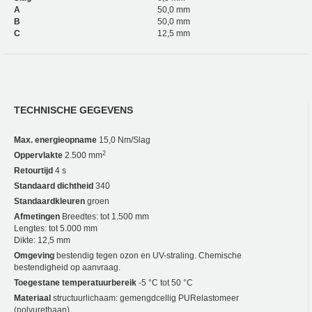
A
50,0 mm
B
50,0 mm
C
12,5 mm
TECHNISCHE GEGEVENS
Max. energieopname
15,0 Nm/Slag
2
Oppervlakte
2.500 mm
Retourtijd
4 s
Standaard dichtheid
340
Standaardkleuren
groen
Afmetingen
Breedtes: tot 1.500 mm
Lengtes: tot 5.000 mm
Dikte: 12,5 mm
Omgeving
bestendig tegen ozon en UV-straling. Chemische
bestendigheid op aanvraag.
Toegestane temperatuurbereik
-5 °C tot 50 °C
Materiaal
structuurlichaam: gemengdcellig PUR­elastomeer
(polyurethaan)