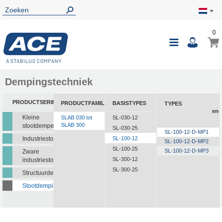
0
0
Wink
Toggle
i
Nav
Dempingstechniek
PRODUCTSERIE
PRODUCTFAMILIE
BASISTYPES
TYPES
ene
Kleine
SLAB 030 tot
SL-030-12
SLAB 300
stootdempers
SL-030-25
SL-100-12-D-MP1
Industriestootdempers
SL-100-12
SL-100-12-D-MP2
SL-100-25
SL-100-12-D-MP3
Zware
SL-300-12
industriestootdempers
SL-300-25
Structuurdempers
Stootdempingsmatten